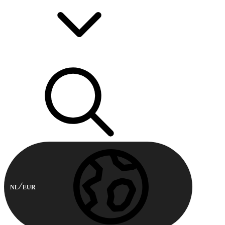
NL
EUR