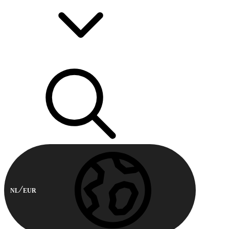
NL
EUR