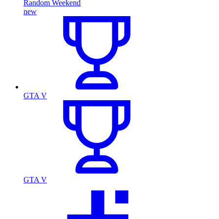
Random Weekend
new
GTA V
GTA V