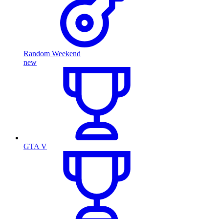
Random Weekend
new
GTA V