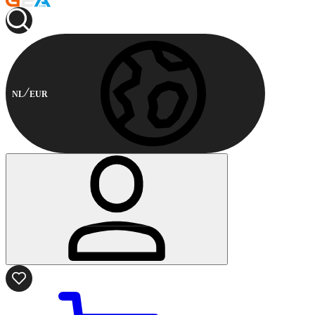
NL
EUR