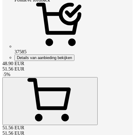
37585
Details van aanbieding bekijken
48.90
EUR
51.56
EUR
-
5
%
51.56
EUR
51.56
EUR