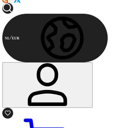
NL
EUR