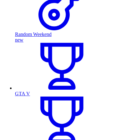
Random Weekend
new
GTA V