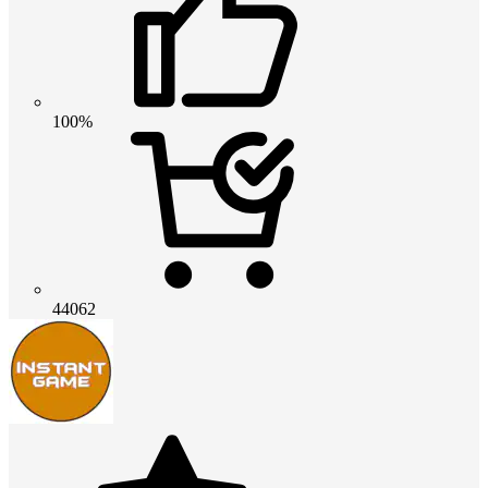
100%
44062