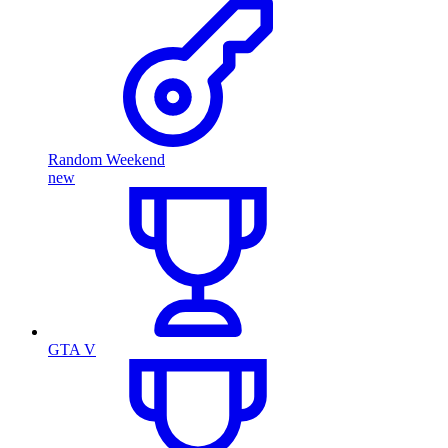
Random Weekend
new
GTA V