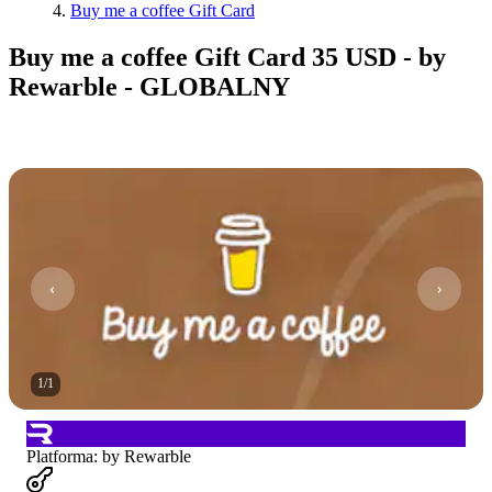
Buy me a coffee Gift Card
Buy me a coffee Gift Card 35 USD - by
Rewarble - GLOBALNY
1
/
1
Platforma
:
by Rewarble