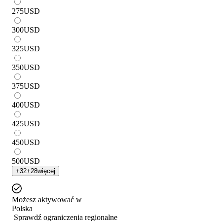
275
USD
300
USD
325
USD
350
USD
375
USD
400
USD
425
USD
450
USD
500
USD
+
32
+
28
więcej
Możesz aktywować w
Polska
Sprawdź ograniczenia regionalne