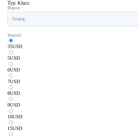
Typ
:
Klucz
Region:
Wartość:
35
USD
5
USD
6
USD
7
USD
8
USD
9
USD
10
USD
15
USD