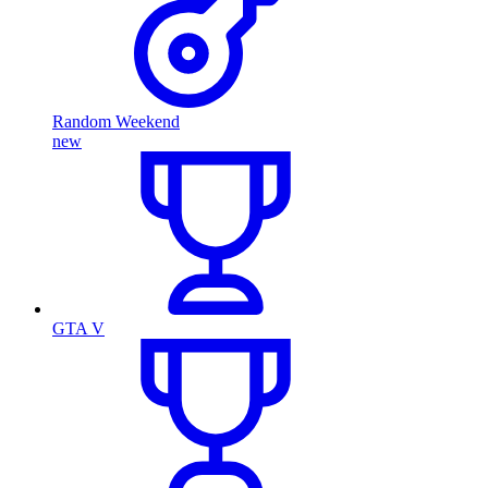
Random Weekend
new
GTA V