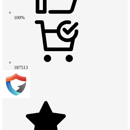
100%
187513