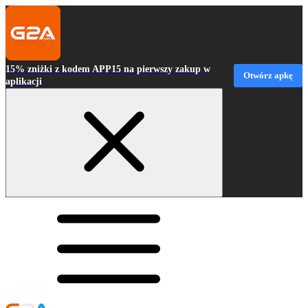
15% zniżki z kodem APP15 na pierwszy zakup w
Otwórz apkę
aplikacji