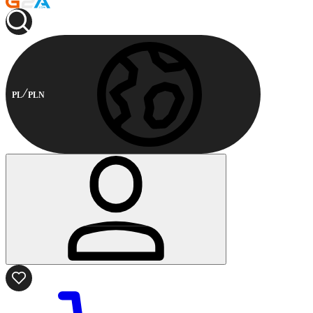
PL
PLN