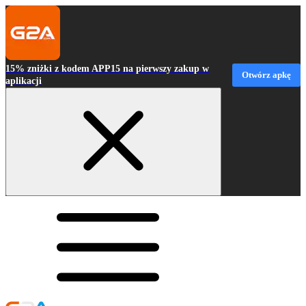
15% zniżki z kodem APP15 na pierwszy zakup w
Otwórz apkę
aplikacji