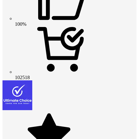
100%
102518