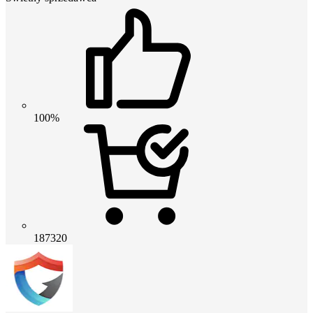
100%
187320