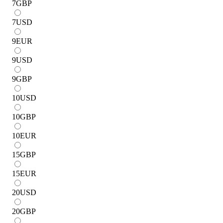
7
GBP
7
USD
9
EUR
9
USD
9
GBP
10
USD
10
GBP
10
EUR
15
GBP
15
EUR
20
USD
20
GBP