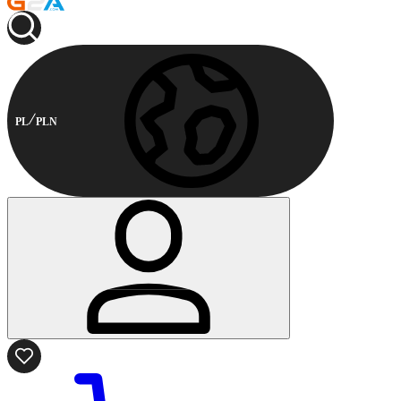
PL
PLN