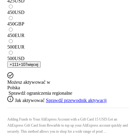
425
USD
450
USD
450
GBP
450
EUR
500
EUR
500
USD
+
111
+
107
więcej
Możesz aktywować w
Polska
Sprawdź ograniczenia regionalne
Jak aktywować
Sprawdź przewodnik aktywacji
Adding Funds to Your AliExpress Account with a Gift Card 15 USD.Get an
AliExpress Gift Card from Rewarble to top up your AliExpress account quickly and
securely. This method allows you to shop for a wide range of prod ...