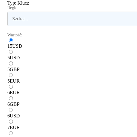
Typ
:
Klucz
Region:
Wartość:
15
USD
5
USD
5
GBP
5
EUR
6
EUR
6
GBP
6
USD
7
EUR