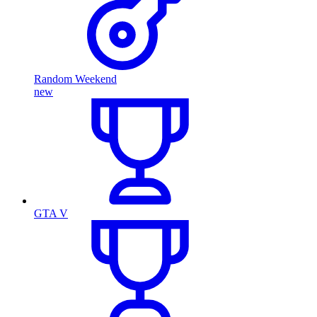
Random Weekend
new
GTA V