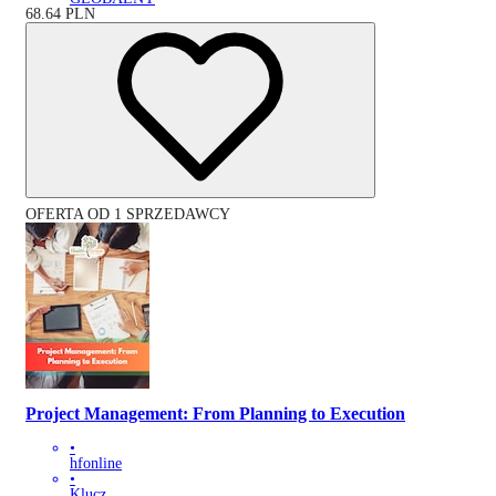
68.64
PLN
OFERTA OD 1 SPRZEDAWCY
Project Management: From Planning to Execution
•
hfonline
•
Klucz