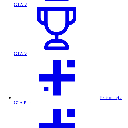
GTA V
GTA V
Płać mniej z
G2A Plus