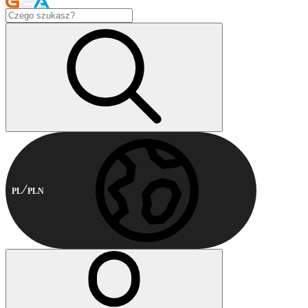
PL
PLN