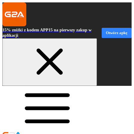
15% zniżki z kodem APP15 na pierwszy zakup w
Otwórz apkę
aplikacji