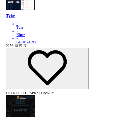
Tykr
•
Tykr
•
Klucz
•
GLOBALNY
2256.18
PLN
OFERTA OD 1 SPRZEDAWCY