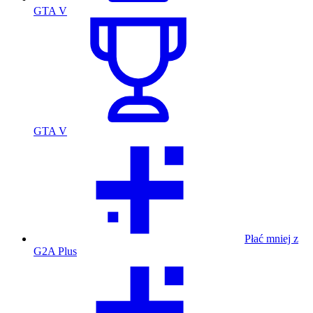
GTA V
GTA V
Płać mniej z
G2A Plus