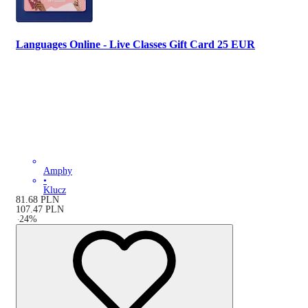
Languages Online - Live Classes Gift Card 25 EUR
Amphy
•
Klucz
81.68
PLN
107.47
PLN
-
24
%