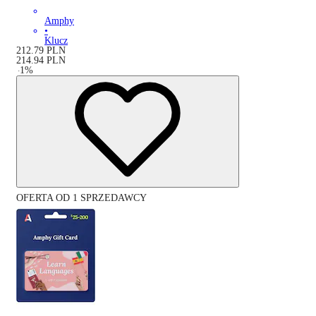
Amphy
•
Klucz
212.79
PLN
214.94
PLN
-
1
%
OFERTA OD 1 SPRZEDAWCY