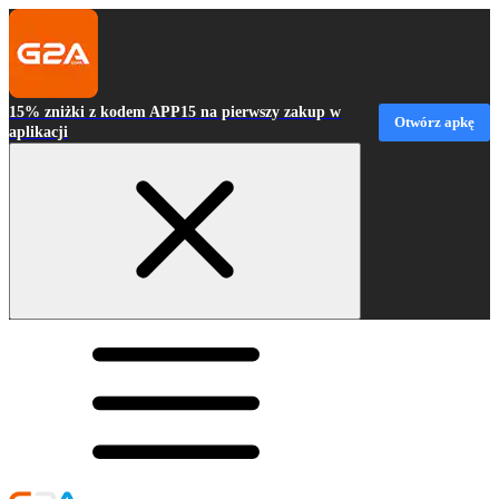
15% zniżki z kodem APP15 na pierwszy zakup w
Otwórz apkę
aplikacji