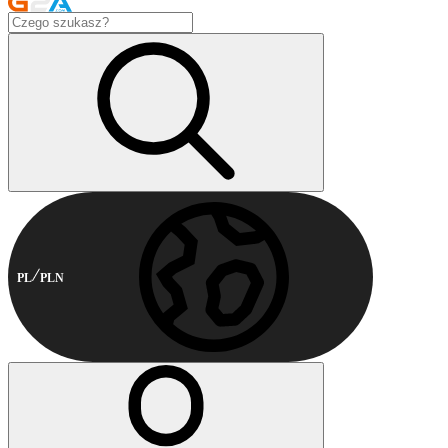
PL
PLN