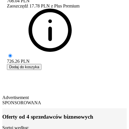
708.04
PLN
Zaoszczędź
17.78 PLN
z
Plus Premium
726.26
PLN
Dodaj do koszyka
Advertisement
SPONSOROWANA
Oferty od 4 sprzedawców biznesowych
Sortuj według: