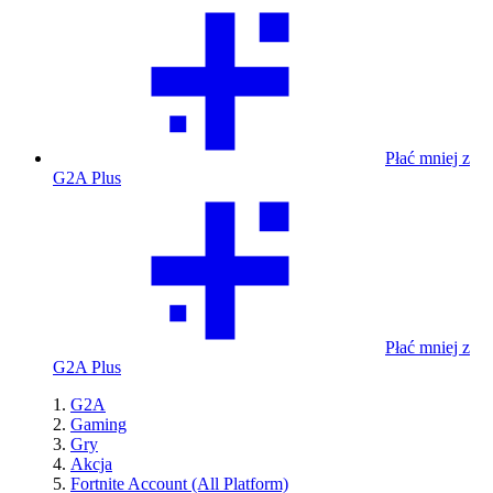
Płać mniej z
G2A Plus
Płać mniej z
G2A Plus
G2A
Gaming
Gry
Akcja
Fortnite Account (All Platform)