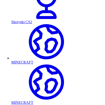
Skrzynki CS2
MINECRAFT
MINECRAFT