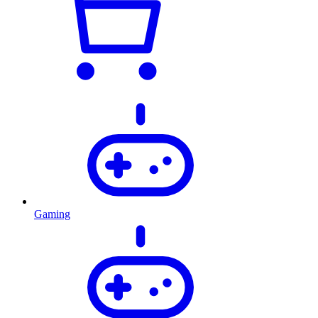
Gaming