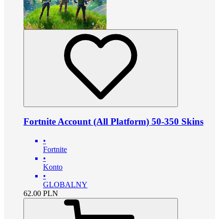
Fortnite Account (All Platform) 50-350 Skins
•
Fortnite
•
Konto
•
GLOBALNY
62.00
PLN