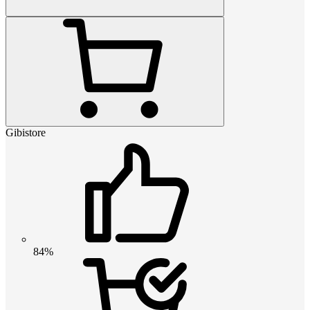
Gibistore
84%