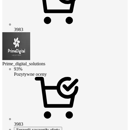
3983
Prime_digital_solutions
93%
Pozytywne oceny
3983
Sprawdź szczegóły oferty