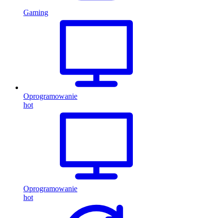
Gaming
Oprogramowanie
hot
Oprogramowanie
hot