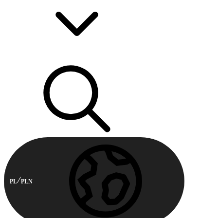
PL
PLN