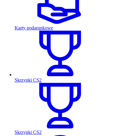
Karty podarunkowe
Skrzynki CS2
Skrzynki CS2