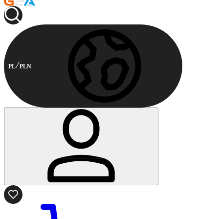
PL
PLN