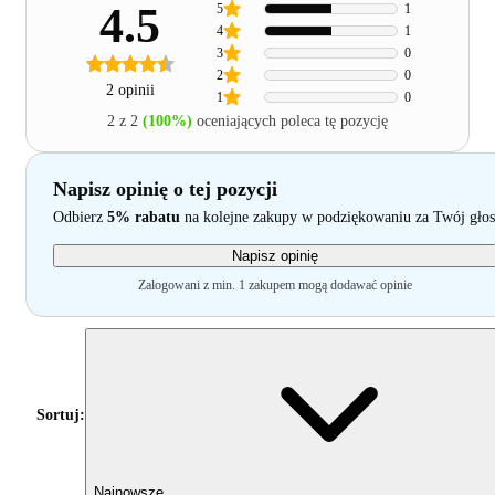
4.5
5
1
4
1
3
0
2
0
2 opinii
1
0
2 z 2
(100%)
oceniających poleca tę pozycję
Napisz opinię o tej pozycji
Odbierz
5% rabatu
na kolejne zakupy w podziękowaniu za Twój głos
Napisz opinię
Zalogowani z min. 1 zakupem mogą dodawać opinie
Sortuj:
Najnowsze