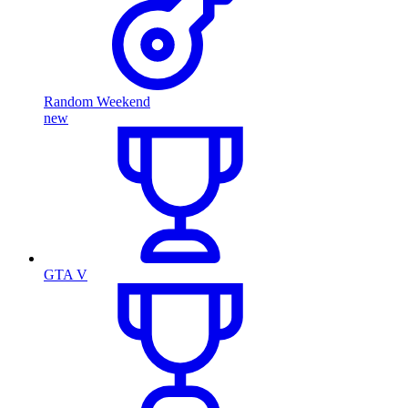
Random Weekend
new
GTA V