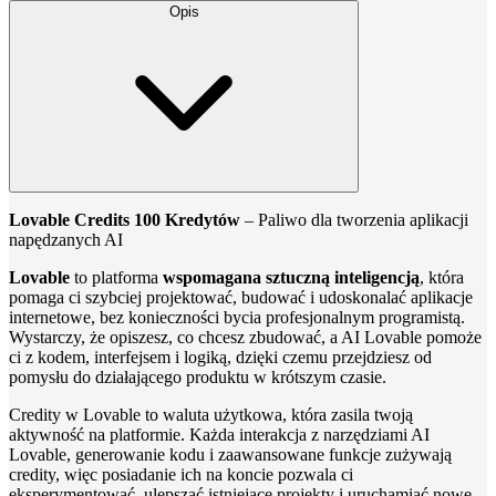
Opis
Lovable Credits 100 Kredytów
– Paliwo dla tworzenia aplikacji
napędzanych AI
Lovable
to platforma
wspomagana sztuczną inteligencją
, która
pomaga ci szybciej projektować, budować i udoskonalać aplikacje
internetowe, bez konieczności bycia profesjonalnym programistą.
Wystarczy, że opiszesz, co chcesz zbudować, a AI Lovable pomoże
ci z kodem, interfejsem i logiką, dzięki czemu przejdziesz od
pomysłu do działającego produktu w krótszym czasie.
Credity w Lovable to waluta użytkowa, która zasila twoją
aktywność na platformie. Każda interakcja z narzędziami AI
Lovable, generowanie kodu i zaawansowane funkcje zużywają
credity, więc posiadanie ich na koncie pozwala ci
eksperymentować, ulepszać istniejące projekty i uruchamiać nowe,