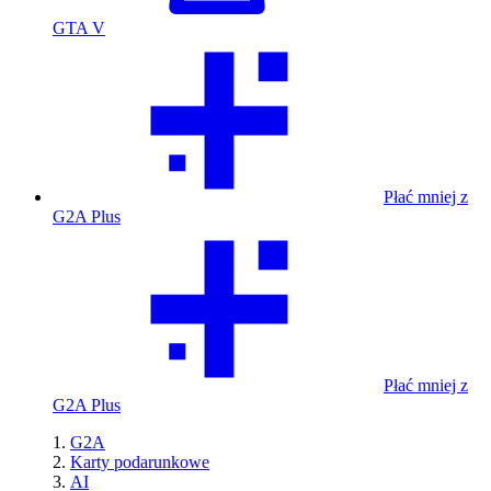
GTA V
Płać mniej z
G2A Plus
Płać mniej z
G2A Plus
G2A
Karty podarunkowe
AI