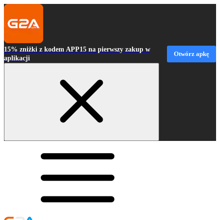
15% zniżki z kodem APP15 na pierwszy zakup w
Otwórz apkę
aplikacji