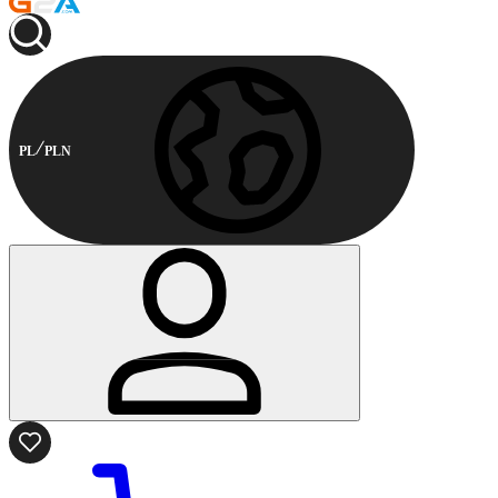
PL
PLN