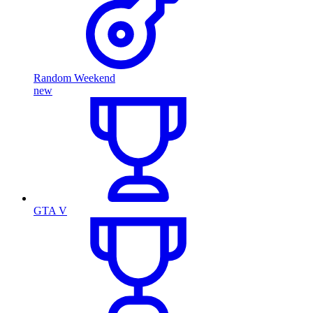
Random Weekend
new
GTA V