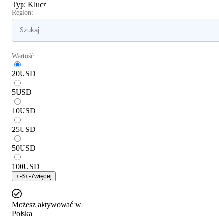
Typ
:
Klucz
Region:
Wartość:
20
USD
5
USD
10
USD
25
USD
50
USD
100
USD
+
-3
+
-7
więcej
Możesz aktywować w
Polska