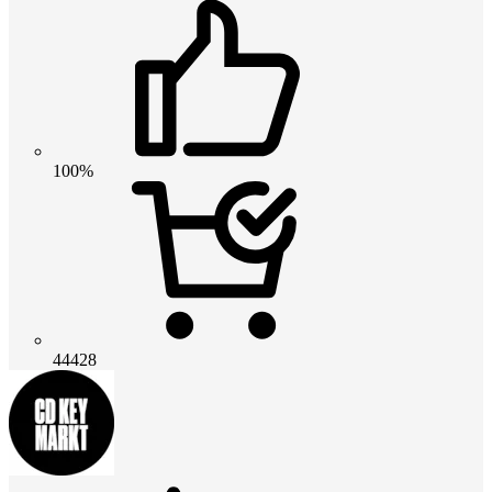
100%
44428