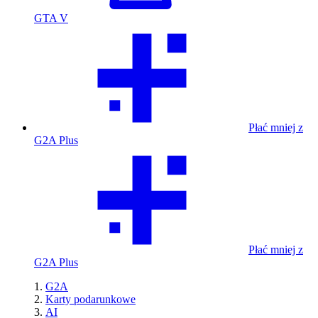
GTA V
Płać mniej z
G2A Plus
Płać mniej z
G2A Plus
G2A
Karty podarunkowe
AI