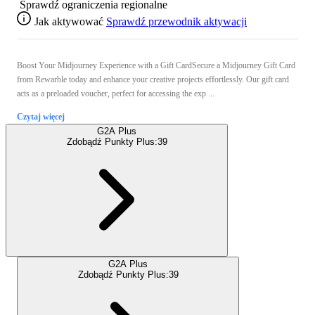
Sprawdź ograniczenia regionalne
Jak aktywować
Sprawdź przewodnik aktywacji
Boost Your Midjourney Experience with a Gift CardSecure a Midjourney Gift Card
from Rewarble today and enhance your creative projects effortlessly. Our gift card
acts as a preloaded voucher, perfect for accessing the exp ...
Czytaj więcej
G2A Plus
Zdobądź Punkty Plus:
39
G2A Plus
Zdobądź Punkty Plus:
39