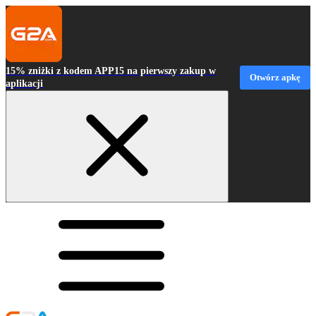
15% zniżki z kodem APP15 na pierwszy zakup w
Otwórz apkę
aplikacji