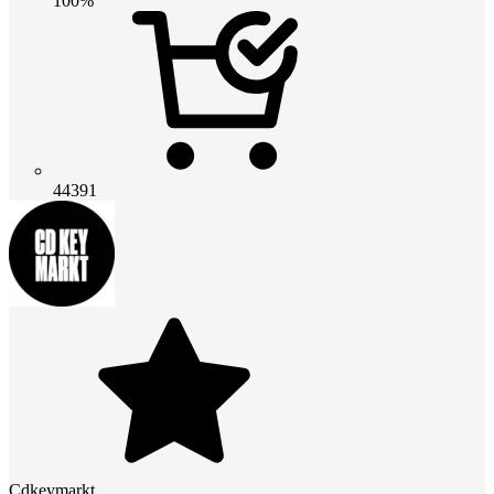
100%
44391
Cdkeymarkt