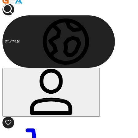
PL
PLN