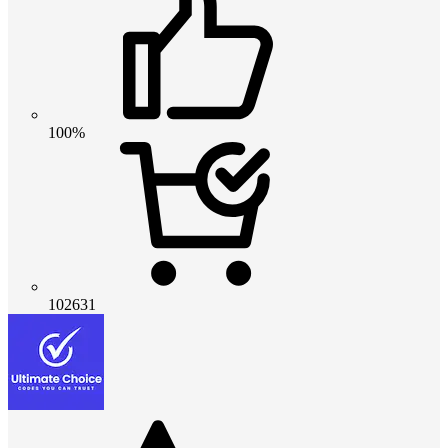
100%
102631