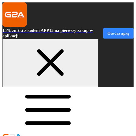
15% zniżki z kodem APP15 na pierwszy zakup w
Otwórz apkę
aplikacji