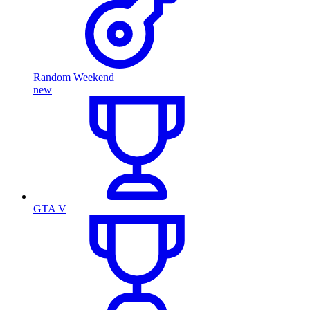
Random Weekend
new
GTA V