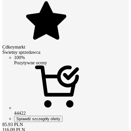
Cdkeymarkt
Świetny sprzedawca
100%
Pozytywne oceny
44422
Sprawdź szczegóły oferty
85.93
PLN
116.09
PLN