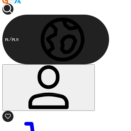
PL
PLN