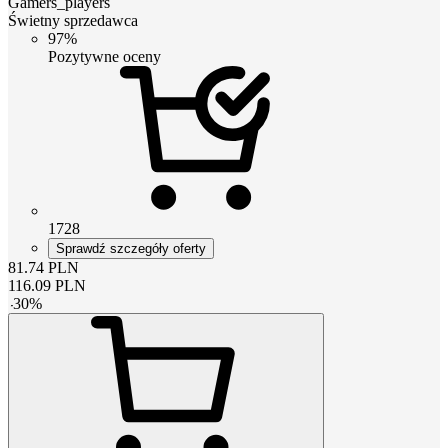
Gamers_players
Świetny sprzedawca
97%
Pozytywne oceny
1728
Sprawdź szczegóły oferty
81.74
PLN
116.09
PLN
-
30
%