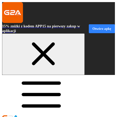
15% zniżki z kodem APP15 na pierwszy zakup w
Otwórz apkę
aplikacji