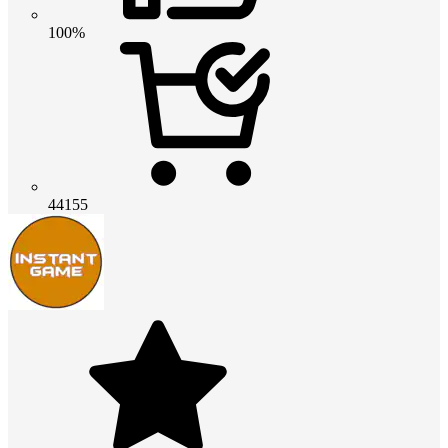
100%
44155