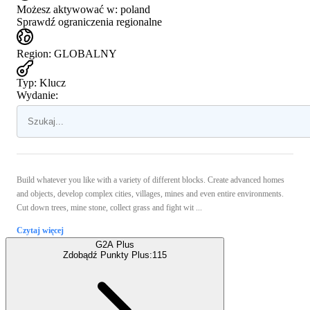
Możesz aktywować w:
poland
Sprawdź ograniczenia regionalne
Region
:
GLOBALNY
Typ
:
Klucz
Wydanie:
Build whatever you like with a variety of different blocks. Create advanced homes
and objects, develop complex cities, villages, mines and even entire environments.
Cut down trees, mine stone, collect grass and fight wit ...
Czytaj więcej
G2A Plus
Zdobądź Punkty Plus:
115