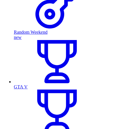
Random Weekend
new
GTA V