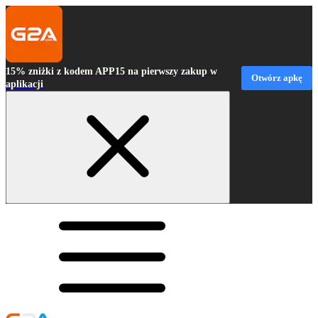
15% zniżki z kodem APP15 na pierwszy zakup w
Otwórz apkę
aplikacji