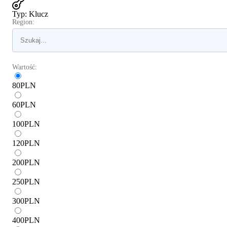
Typ
:
Klucz
Region:
Wartość:
80
PLN
60
PLN
100
PLN
120
PLN
200
PLN
250
PLN
300
PLN
400
PLN