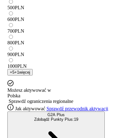
500
PLN
600
PLN
700
PLN
800
PLN
900
PLN
1000
PLN
+
5
+
1
więcej
Możesz aktywować w
Polska
Sprawdź ograniczenia regionalne
Jak aktywować
Sprawdź przewodnik aktywacji
G2A Plus
Zdobądź Punkty Plus:
19