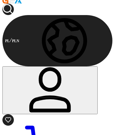
PL
PLN