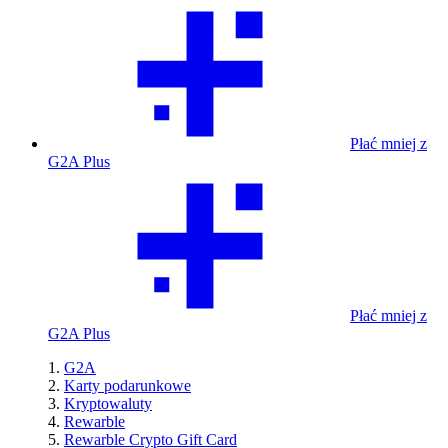
Płać mniej z
G2A Plus
Płać mniej z
G2A Plus
G2A
Karty podarunkowe
Kryptowaluty
Rewarble
Rewarble Crypto Gift Card