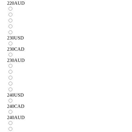
220
AUD
230
USD
230
CAD
230
AUD
240
USD
240
CAD
240
AUD