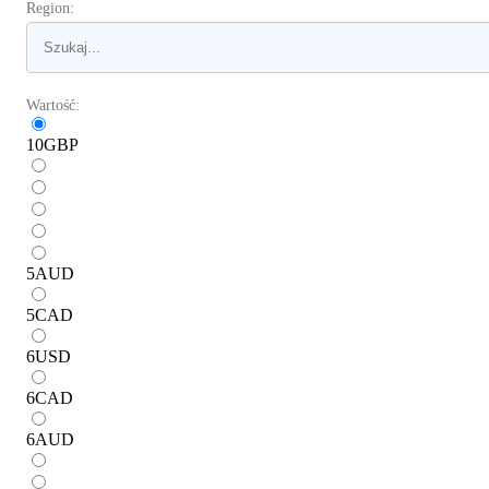
Region:
Wartość:
10
GBP
5
AUD
5
CAD
6
USD
6
CAD
6
AUD