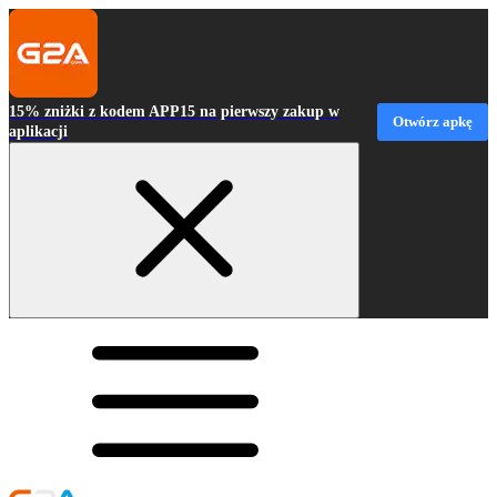
15% zniżki z kodem APP15 na pierwszy zakup w
Otwórz apkę
aplikacji