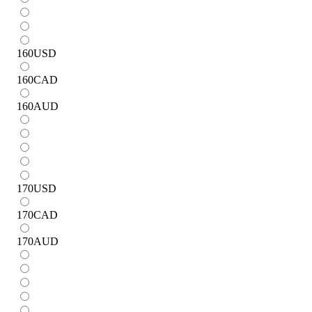
160
USD
160
CAD
160
AUD
170
USD
170
CAD
170
AUD