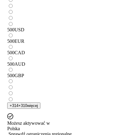
500
USD
500
EUR
500
CAD
500
AUD
500
GBP
+
314
+
310
więcej
Możesz aktywować w
Polska
Sprawdź ograniczenia regionalne