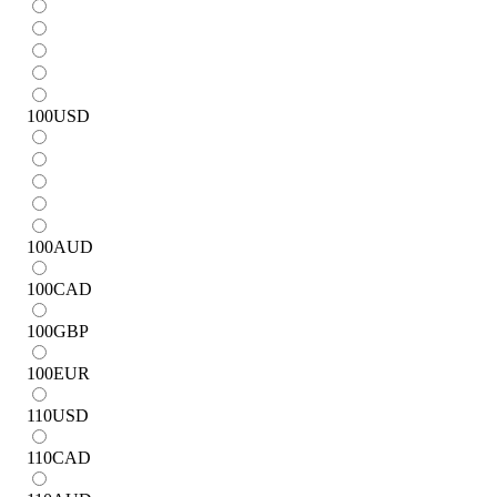
100
USD
100
AUD
100
CAD
100
GBP
100
EUR
110
USD
110
CAD