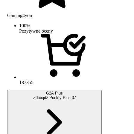
Gaming4you
100
%
Pozytywne oceny
187355
G2A Plus
Zdobądź Punkty Plus:
37