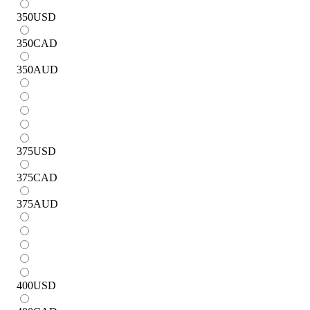
350
USD
350
CAD
350
AUD
375
USD
375
CAD
375
AUD
400
USD