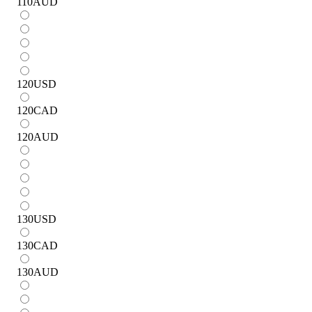
110
AUD
120
USD
120
CAD
120
AUD
130
USD
130
CAD
130
AUD