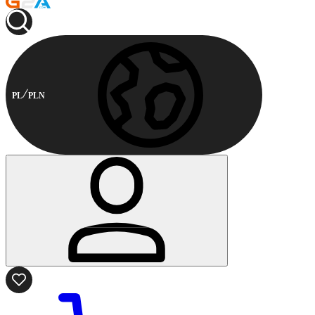
PL
PLN