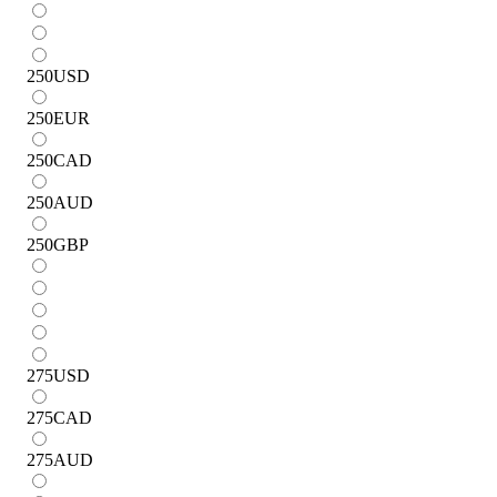
250
USD
250
EUR
250
CAD
250
AUD
250
GBP
275
USD
275
CAD
275
AUD