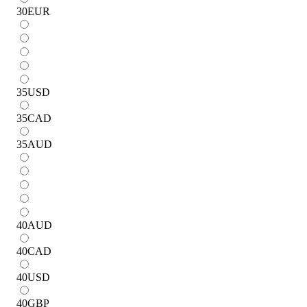
30
EUR
35
USD
35
CAD
35
AUD
40
AUD
40
CAD
40
USD
40
GBP