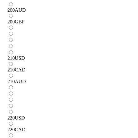
200
AUD
200
GBP
210
USD
210
CAD
210
AUD
220
USD
220
CAD