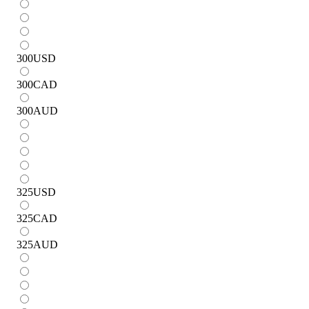
300
USD
300
CAD
300
AUD
325
USD
325
CAD
325
AUD