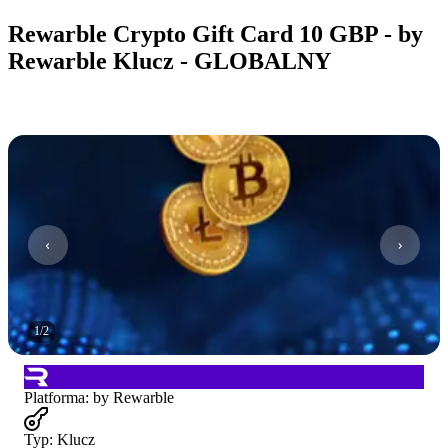
Rewarble Crypto Gift Card 10 GBP - by
Rewarble Klucz - GLOBALNY
1
/
2
Platforma
:
by Rewarble
Typ
:
Klucz