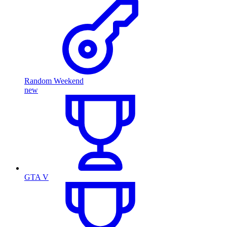
Random Weekend
new
GTA V