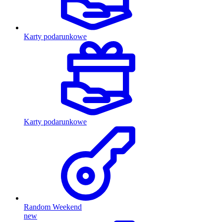
Karty podarunkowe
Karty podarunkowe
Random Weekend
new