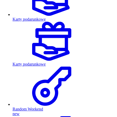
Karty podarunkowe
Karty podarunkowe
Random Weekend
new