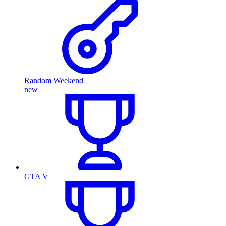
Random Weekend
new
GTA V