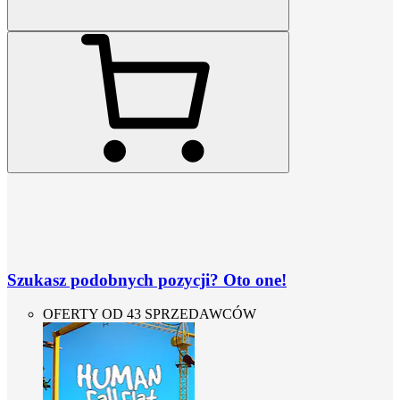
Szukasz podobnych pozycji? Oto one!
OFERTY OD 43 SPRZEDAWCÓW