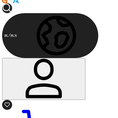
PL
PLN