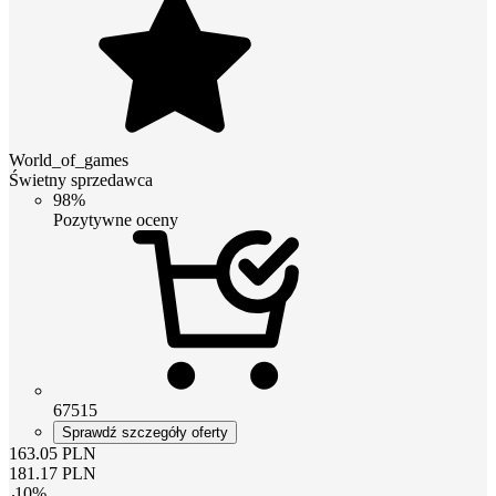
World_of_games
Świetny sprzedawca
98%
Pozytywne oceny
67515
Sprawdź szczegóły oferty
163.05
PLN
181.17
PLN
-
10
%