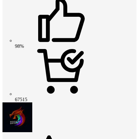
98%
67515