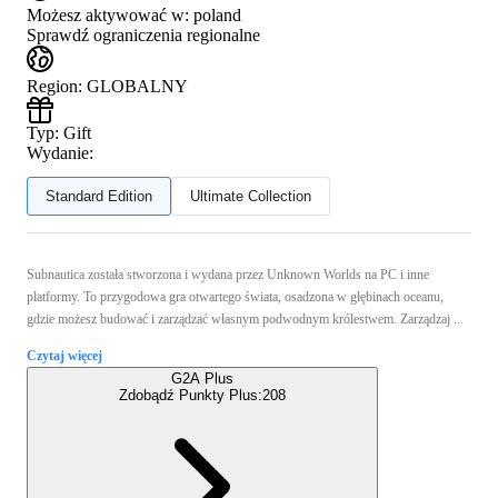
Możesz aktywować w:
poland
Sprawdź ograniczenia regionalne
Region
:
GLOBALNY
Typ
:
Gift
Wydanie:
Standard Edition
Ultimate Collection
Subnautica została stworzona i wydana przez Unknown Worlds na PC i inne
platformy. To przygodowa gra otwartego świata, osadzona w głębinach oceanu,
gdzie możesz budować i zarządzać własnym podwodnym królestwem. Zarządzaj ...
Czytaj więcej
G2A Plus
Zdobądź Punkty Plus:
208