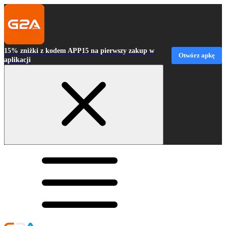
15% zniżki z kodem APP15 na pierwszy zakup w
Otwórz apkę
aplikacji