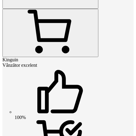
Kinguin
Vânzător excelent
100%