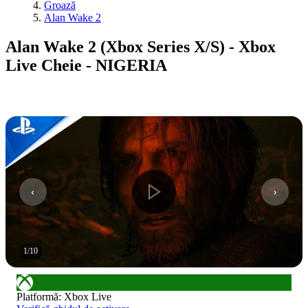
Groază
Alan Wake 2
Alan Wake 2 (Xbox Series X/S) - Xbox
Live Cheie - NIGERIA
1
/
10
Platformă
:
Xbox Live