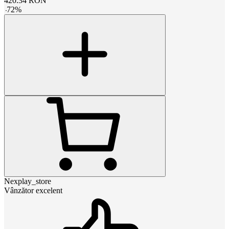
420.34
RON
-
72
%
Nexplay_store
Vânzător excelent