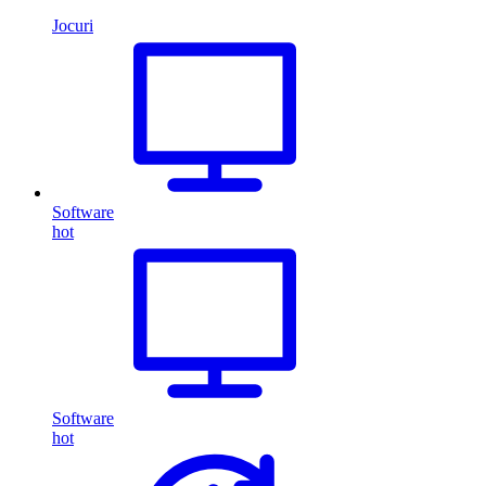
Jocuri
Software
hot
Software
hot