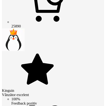
25890
Kinguin
Vânzător excelent
100%
Feedback pozitiv