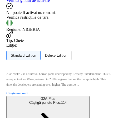
Verifică ghidul de activare
Nu poate fi activat în:
romania
Verifică restricțiile de țară
Regiune
:
NIGERIA
Tip
:
Cheie
Ediție:
Standard Edition
Deluxe Edition
Alan Wake 2 is a survival horror game developed by Remedy Entertainment. This is
a sequel to Alan Wake, released in 2010 - a game that set the bar quite high. This
time, the developers are aiming even higher. The questio ...
Citește mai mult
G2A Plus
Câștigă puncte Plus:
114