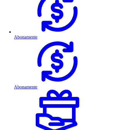
Abonamente
Abonamente