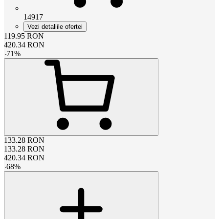
14917
Vezi detaliile ofertei
119.95
RON
420.34
RON
-
71
%
133.28
RON
133.28
RON
420.34
RON
-
68
%