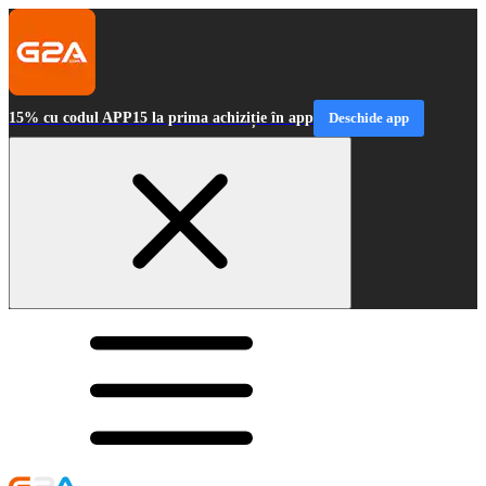
15% cu codul APP15 la prima achiziție în app
Deschide app