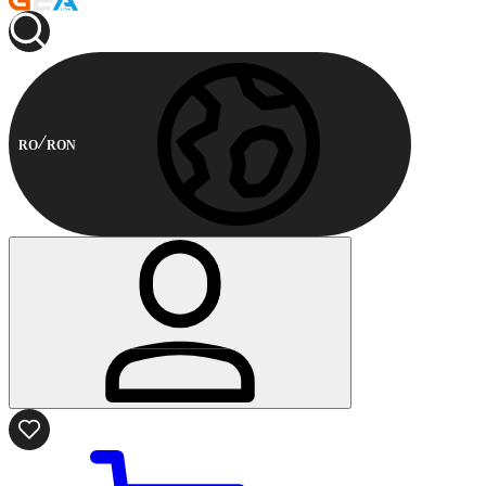
RO
RON