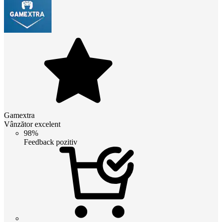
Gamextra
Vânzător excelent
98%
Feedback pozitiv