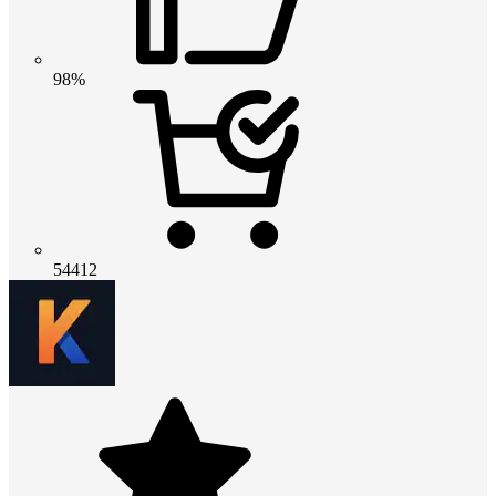
98%
54412