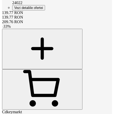
24022
Vezi detaliile ofertei
139.77
RON
139.77
RON
209.76
RON
-
33
%
Cdkeymarkt