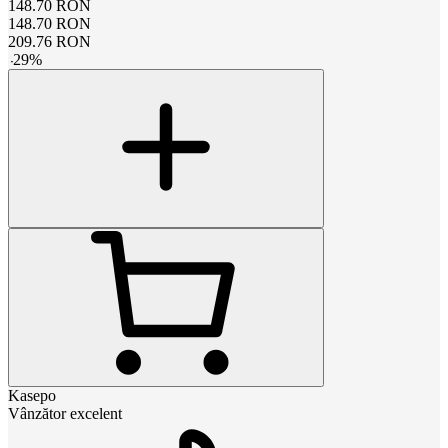
148.70
RON
148.70
RON
209.76
RON
-
29
%
Kasepo
Vânzător excelent