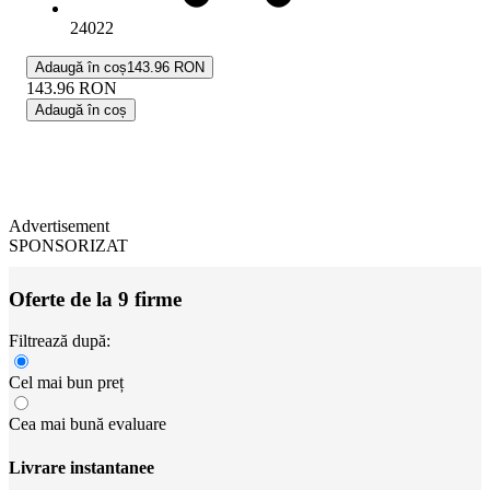
24022
Adaugă în coș
143.96 RON
143.96
RON
Adaugă în coș
Advertisement
SPONSORIZAT
Oferte de la 9 firme
Filtrează după:
Cel mai bun preț
Cea mai bună evaluare
Livrare instantanee