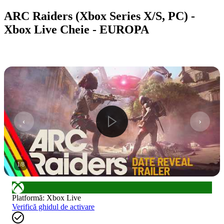
ARC Raiders (Xbox Series X/S, PC) -
Xbox Live Cheie - EUROPA
1
/
8
Platformă
:
Xbox Live
Verifică ghidul de activare