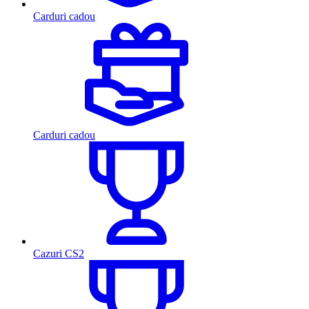
Carduri cadou
Carduri cadou
Cazuri CS2