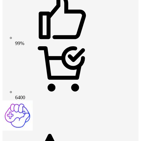
99%
6400