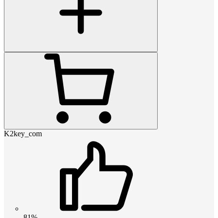
K2key_com
81%