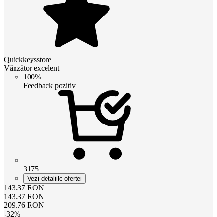
Quickkeysstore
Vânzător excelent
100%
Feedback pozitiv
3175
Vezi detaliile ofertei
143.37
RON
143.37
RON
209.76
RON
-
32
%