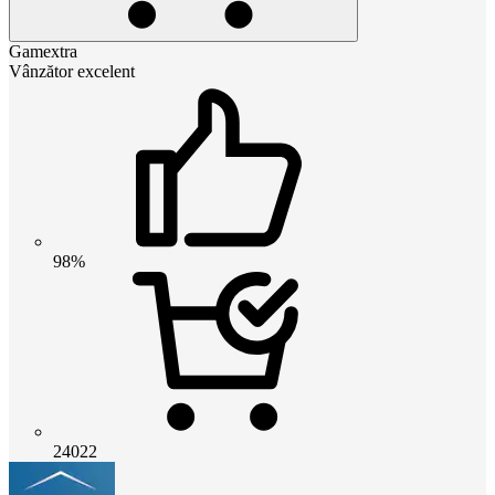
Gamextra
Vânzător excelent
98%
24022