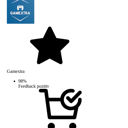
Gamextra
98
%
Feedback pozitiv