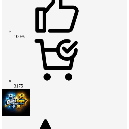
100%
3175