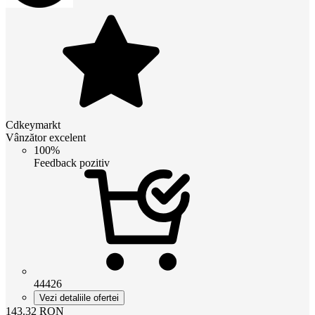
Cdkeymarkt
Vânzător excelent
100%
Feedback pozitiv
44426
Vezi detaliile ofertei
143.32
RON