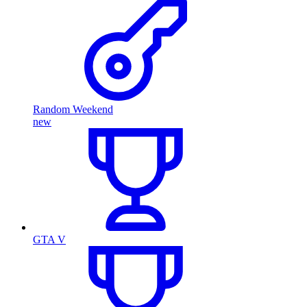
Random Weekend
new
GTA V