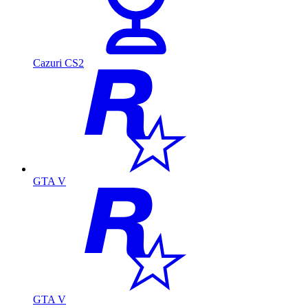
Cazuri CS2
GTA V
GTA V