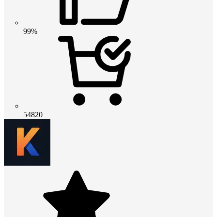
99%
54820