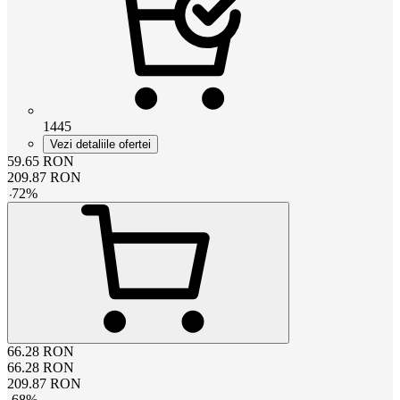
1445
Vezi detaliile ofertei
59.65
RON
209.87
RON
-
72
%
66.28
RON
66.28
RON
209.87
RON
-
68
%