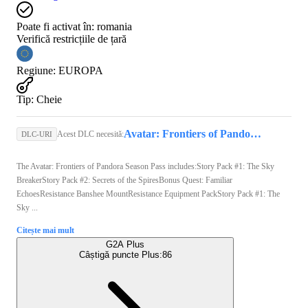
Poate fi activat în:
romania
Verifică restricțiile de țară
Regiune
:
EUROPA
Tip
:
Cheie
Avatar: Frontiers of Pandora (PC) - Ubisoft Connect Key - GLOBAL
Acest DLC necesită:
DLC-URI
The Avatar: Frontiers of Pandora Season Pass includes:Story Pack #1: The Sky
BreakerStory Pack #2: Secrets of the SpiresBonus Quest: Familiar
EchoesResistance Banshee MountResistance Equipment PackStory Pack #1: The
Sky ...
Citește mai mult
G2A Plus
Câștigă puncte Plus:
86