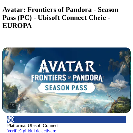
Avatar: Frontiers of Pandora - Season
Pass (PC) - Ubisoft Connect Cheie -
EUROPA
1
/
2
Platformă
:
Ubisoft Connect
Verifică ghidul de activare