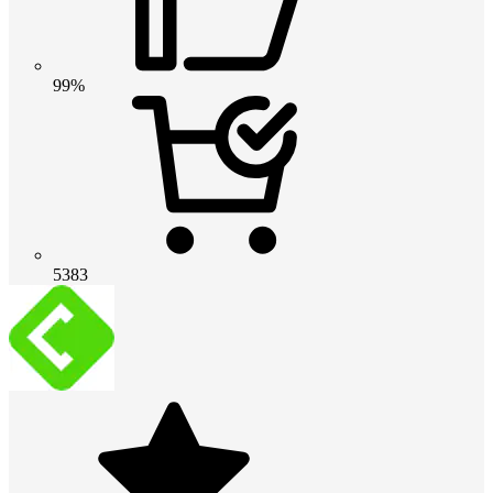
99%
5383