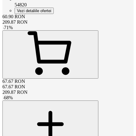
54820
Vezi detaliile ofertei
60.90
RON
209.87
RON
-
71
%
67.67
RON
67.67
RON
209.87
RON
-
68
%