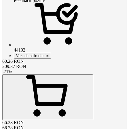
Feedback pozitiv
44102
Vezi detaliile ofertei
60.26
RON
209.87
RON
-
71
%
66.28
RON
66.28
RON