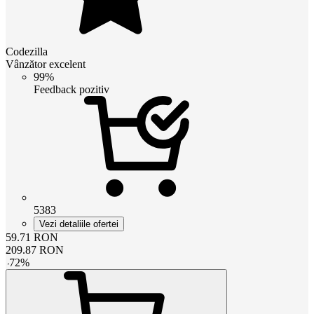
Codezilla
Vânzător excelent
99%
Feedback pozitiv
5383
Vezi detaliile ofertei
59.71
RON
209.87
RON
-
72
%