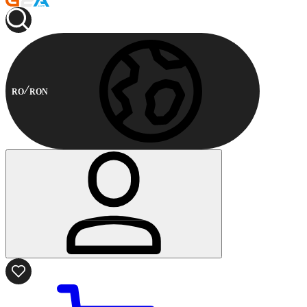
RO
RON