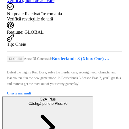
Verifică ghidul de activare
Nu poate fi activat în:
romania
Verifică restricțiile de țară
Regiune
:
GLOBAL
Tip
:
Cheie
Borderlands 3 (Xbox One) - Xbox Live Key - GLOBAL
Acest DLC necesită:
DLC-URI
Defeat the mighty Raid Boss, solve the murder case, redesign your character and
lose yourself in the new game mode. In Borderlands 3 Season Pass 2, you'll get this
and more to get the most out of your crazy gameplay!
Citește mai mult
G2A Plus
Câștigă puncte Plus:
70