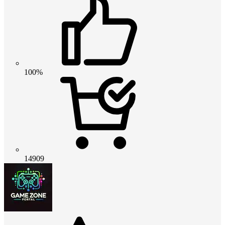
100%
14909