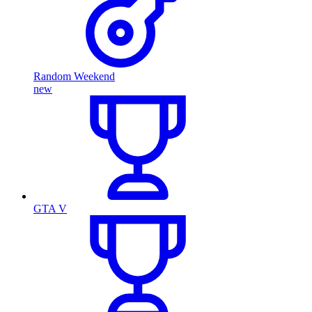
Random Weekend
new
GTA V