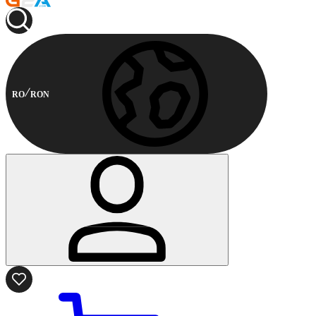
RO
RON