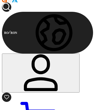
RO
RON