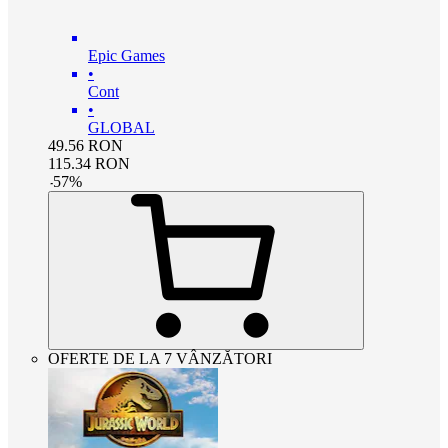
Epic Games
•
Cont
•
GLOBAL
49.56
RON
115.34
RON
-
57
%
OFERTE DE LA 7 VÂNZĂTORI