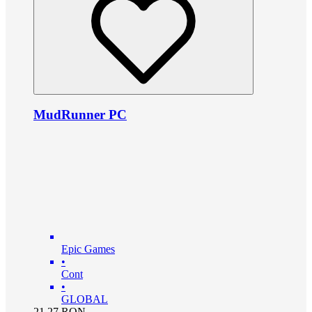
MudRunner PC
Epic Games
•
Cont
•
GLOBAL
21.27
RON