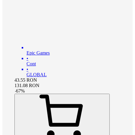
Epic Games
•
Cont
•
GLOBAL
43.55
RON
131.08
RON
-
67
%