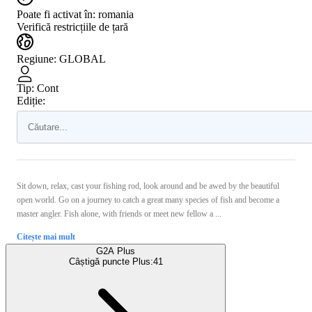
Poate fi activat în:
romania
Verifică restricțiile de țară
Regiune
:
GLOBAL
Tip
:
Cont
Ediție:
Sit down, relax, cast your fishing rod, look around and be awed by the beautiful
open world. Go on a journey to catch a great many species of fish and become a
master angler. Fish alone, with friends or meet new fellow a ...
Citește mai mult
G2A Plus
Câștigă puncte Plus:
41