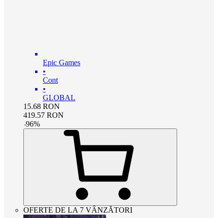
Epic Games
•
Cont
•
GLOBAL
15.68
RON
419.57
RON
-
96
%
OFERTE DE LA 7 VÂNZĂTORI