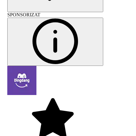
SPONSORIZAT