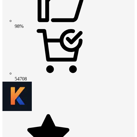
98%
54708