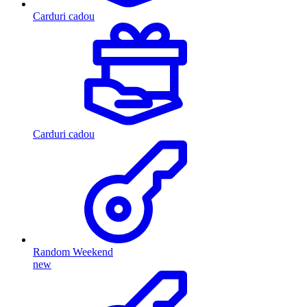
Carduri cadou
Carduri cadou
Random Weekend
new