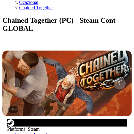
Ocazional
Chained Together
Chained Together (PC) - Steam Cont -
GLOBAL
1
/
19
Platformă
:
Steam