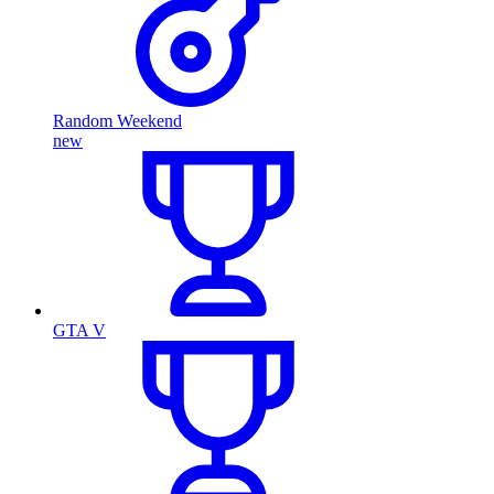
Random Weekend
new
GTA V