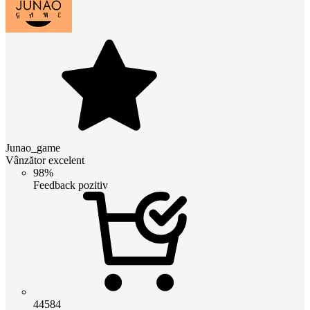
Junao_game
Vânzător excelent
98%
Feedback pozitiv
44584