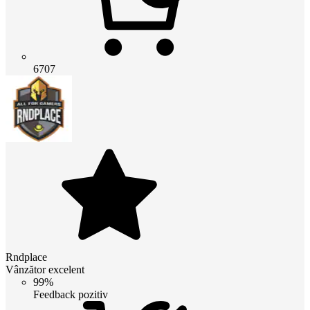
6707
Rndplace
Vânzător excelent
99%
Feedback pozitiv