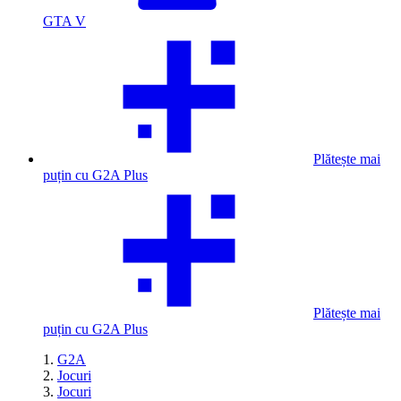
GTA V
Plătește mai
puțin cu G2A Plus
Plătește mai
puțin cu G2A Plus
G2A
Jocuri
Jocuri