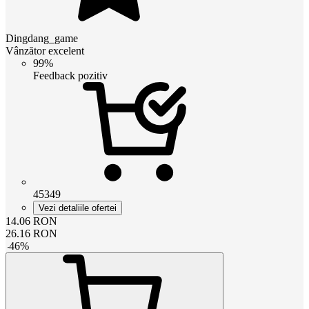
Dingdang_game
Vânzător excelent
99%
Feedback pozitiv
45349
Vezi detaliile ofertei
14.06
RON
26.16
RON
-
46
%