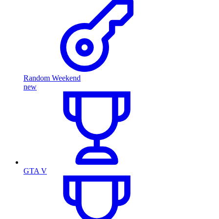
Random Weekend
new
GTA V