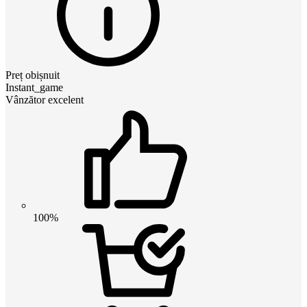
Preț obișnuit
Instant_game
Vânzător excelent
100%