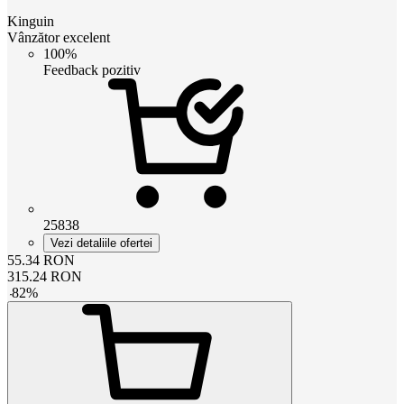
Kinguin
Vânzător excelent
100%
Feedback pozitiv
25838
Vezi detaliile ofertei
55.34
RON
315.24
RON
-
82
%