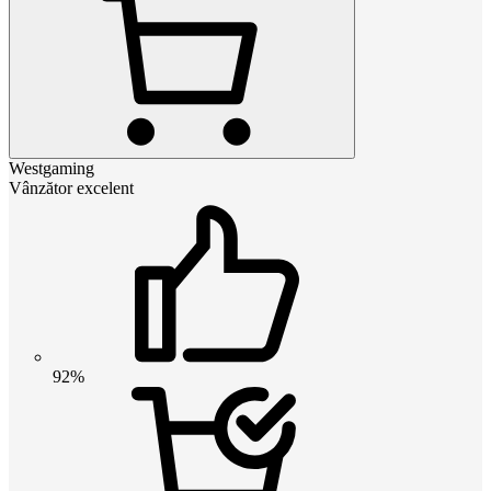
Westgaming
Vânzător excelent
92%