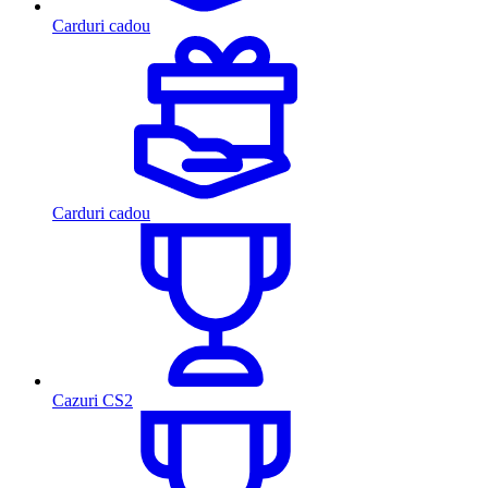
Carduri cadou
Carduri cadou
Cazuri CS2