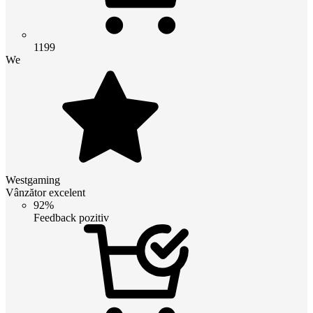
1199
We
Westgaming
Vânzător excelent
92%
Feedback pozitiv