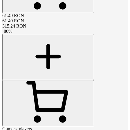
61.49
RON
61.49
RON
315.24
RON
-
80
%
Gamers_players