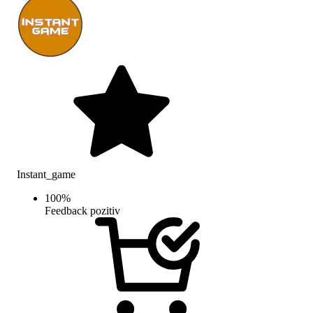
Instant_game
100
%
Feedback pozitiv