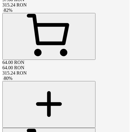
315.24
RON
-
82
%
64.00
RON
64.00
RON
315.24
RON
-
80
%