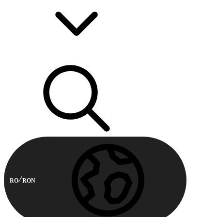
RO
RON