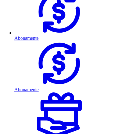
Abonamente
Abonamente