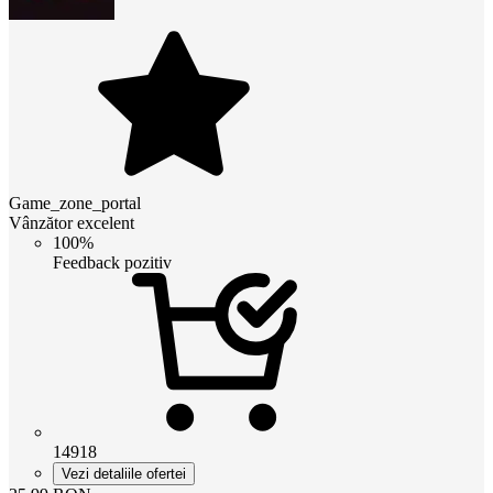
Game_zone_portal
Vânzător excelent
100%
Feedback pozitiv
14918
Vezi detaliile ofertei