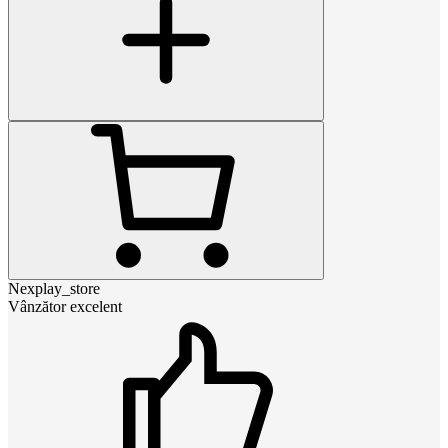
Nexplay_store
Vânzător excelent