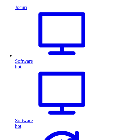
Jocuri
Software
hot
Software
hot