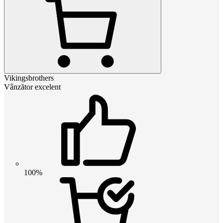
Vikingsbrothers
Vânzător excelent
100%