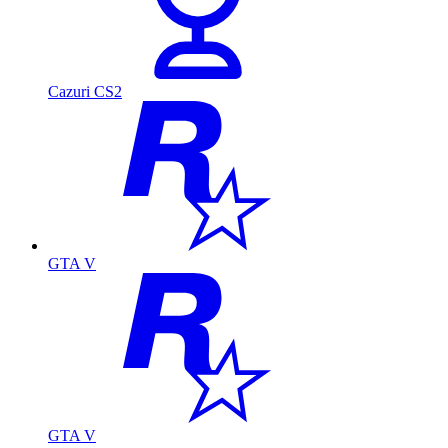
Cazuri CS2
GTA V
GTA V