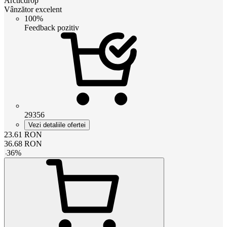
Arcticdr0p
Vânzător excelent
100%
Feedback pozitiv
29356
Vezi detaliile ofertei
23.61
RON
36.68
RON
-
36
%