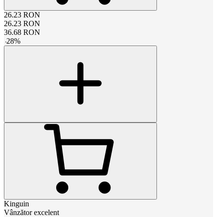
26.23
RON
26.23
RON
36.68
RON
-
28
%
Kinguin
Vânzător excelent