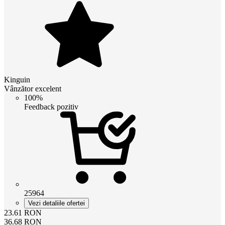
Kinguin
Vânzător excelent
100%
Feedback pozitiv
25964
Vezi detaliile ofertei
23.61
RON
36.68
RON