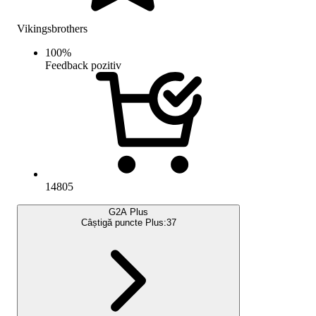
Vikingsbrothers
100
%
Feedback pozitiv
14805
G2A Plus
Câștigă puncte Plus:
37