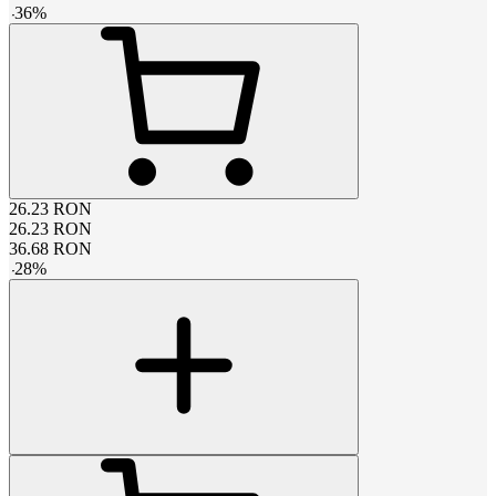
-
36
%
26.23
RON
26.23
RON
36.68
RON
-
28
%