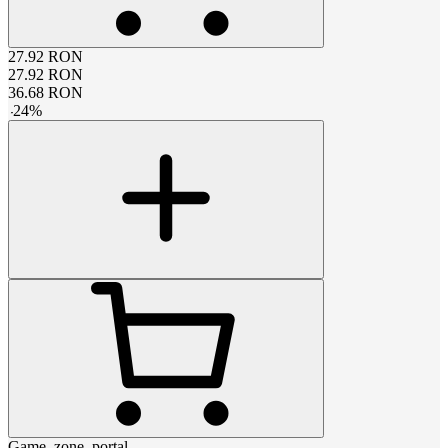
27.92
RON
27.92
RON
36.68
RON
-
24
%
Game_zone_portal