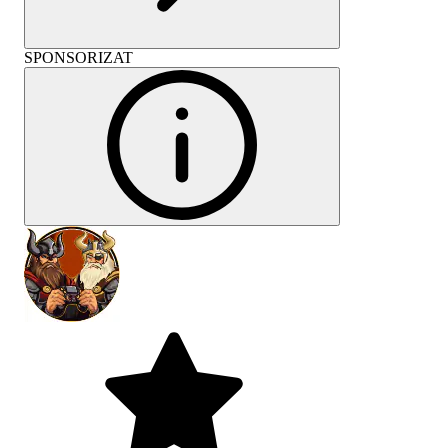
SPONSORIZAT