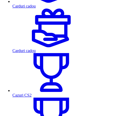
Carduri cadou
Carduri cadou
Cazuri CS2