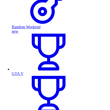
Random Weekend
new
GTA V