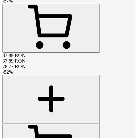
-
57
%
37.89
RON
37.89
RON
78.77
RON
-
52
%