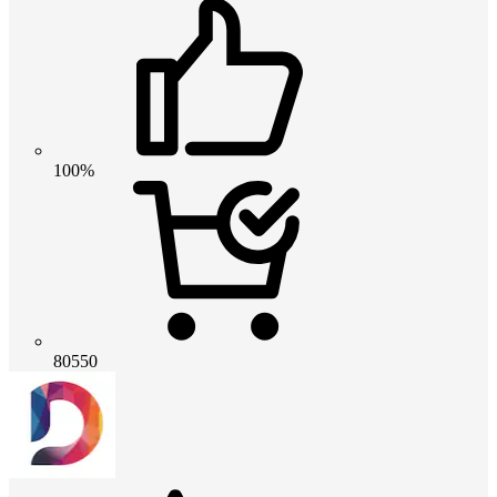
100%
80550