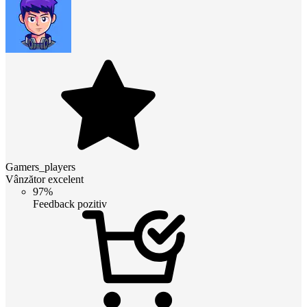
Gamers_players
Vânzător excelent
97%
Feedback pozitiv