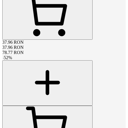
37.96
RON
37.96
RON
78.77
RON
-
52
%