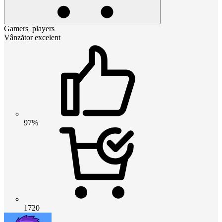
Gamers_players
Vânzător excelent
97%
1720