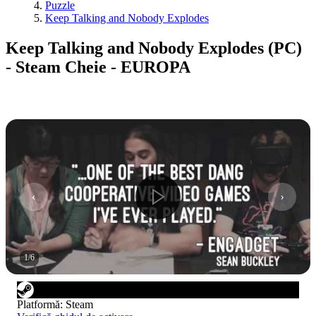
Puzzle
Keep Talking and Nobody Explodes
Keep Talking and Nobody Explodes (PC)
- Steam Cheie - EUROPA
1
/
6
Platformă
:
Steam