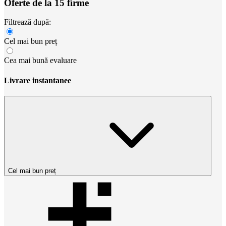
Oferte de la 15 firme
Filtrează după:
Cel mai bun preț
Cea mai bună evaluare
Livrare instantanee
Cel mai bun preț