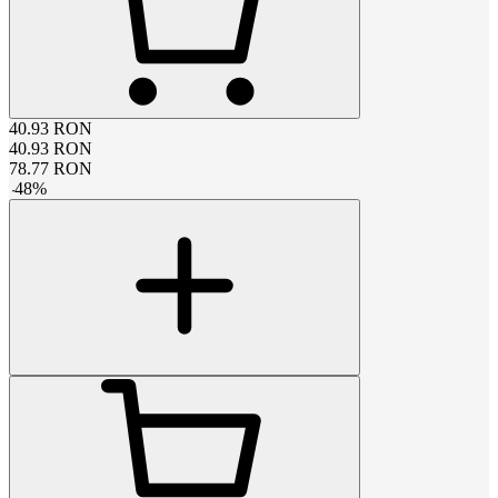
40.93
RON
40.93
RON
78.77
RON
-
48
%