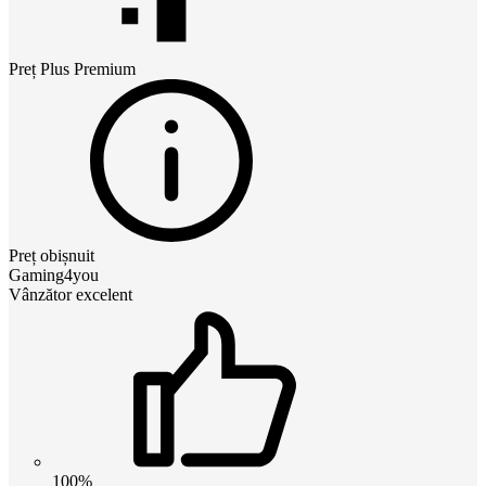
Preț
Plus Premium
Preț obișnuit
Gaming4you
Vânzător excelent
100%