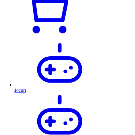
Jocuri