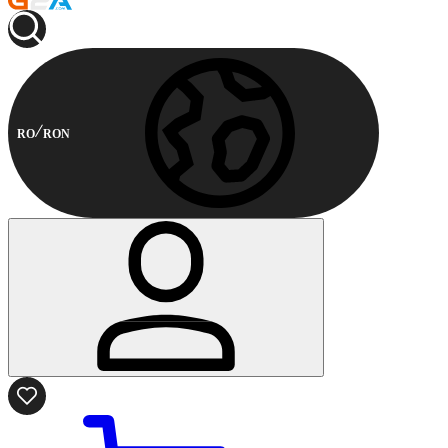
RO
RON