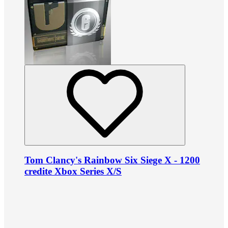
Tom Clancy's Rainbow Six Siege X - 1200
credite Xbox Series X/S