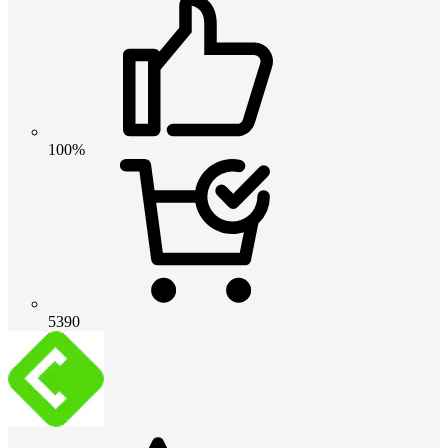
100%
5390