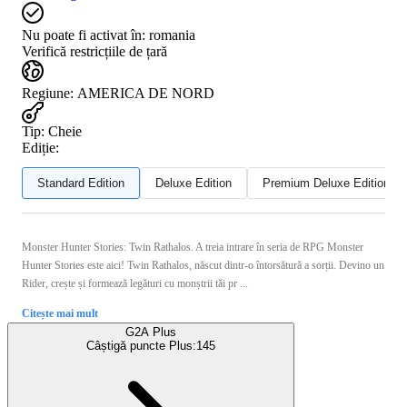
Nu poate fi activat în:
romania
Verifică restricțiile de țară
Regiune
:
AMERICA DE NORD
Tip
:
Cheie
Ediție:
Standard Edition
Deluxe Edition
Premium Deluxe Edition
Monster Hunter Stories: Twin Rathalos. A treia intrare în seria de RPG Monster
Hunter Stories este aici! Twin Rathalos, născut dintr-o întorsătură a sorții. Devino un
Rider, crește și formează legături cu monștrii tăi pr ...
Citește mai mult
G2A Plus
Câștigă puncte Plus:
145