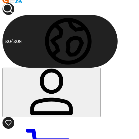
RO
RON