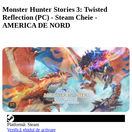
Monster Hunter Stories 3: Twisted
Reflection (PC) - Steam Cheie -
AMERICA DE NORD
1
/
7
Platformă
:
Steam
Verifică ghidul de activare