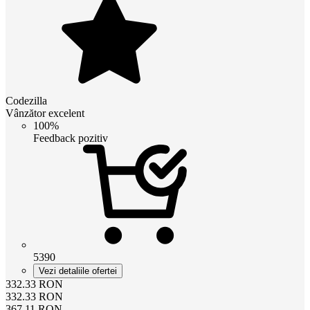
Codezilla
Vânzător excelent
100%
Feedback pozitiv
5390
Vezi detaliile ofertei
332.33
RON
332.33
RON
367.11
RON