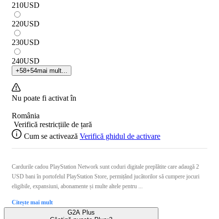
210
USD
220
USD
230
USD
240
USD
+
58
+
54
mai mult...
Nu poate fi activat în
România
Verifică restricțiile de țară
Cum se activează
Verifică ghidul de activare
Cardurile cadou PlayStation Network sunt coduri digitale preplătite care adaugă 2
USD bani în portofelul PlayStation Store, permițând jucătorilor să cumpere jocuri
eligibile, expansiuni, abonamente și multe altele pentru ...
Citește mai mult
G2A Plus