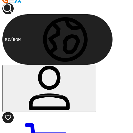
RO
RON