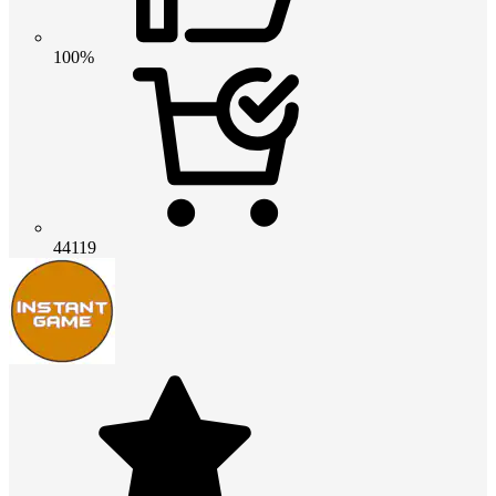
100%
44119