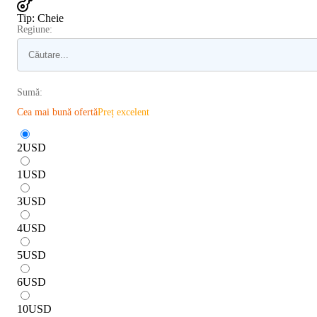
Tip
:
Cheie
Regiune:
Sumă:
Cea mai bună ofertă
Preț excelent
2
USD
1
USD
3
USD
4
USD
5
USD
6
USD
10
USD