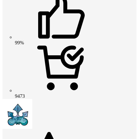
99%
9473