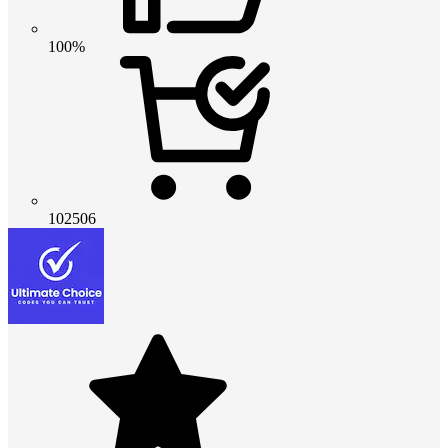
100%
102506