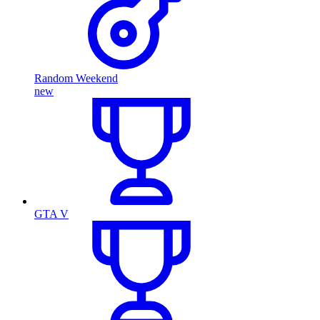
Random Weekend
new
GTA V