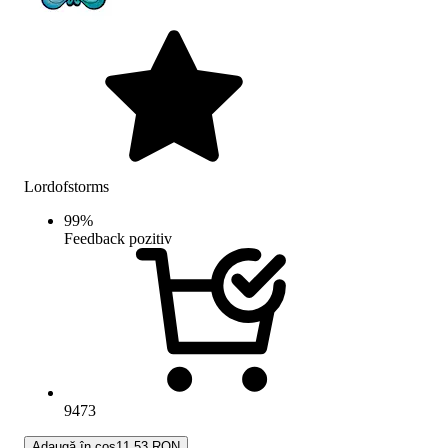
Lordofstorms
99
%
Feedback pozitiv
9473
Adaugă în coș
11.53 RON