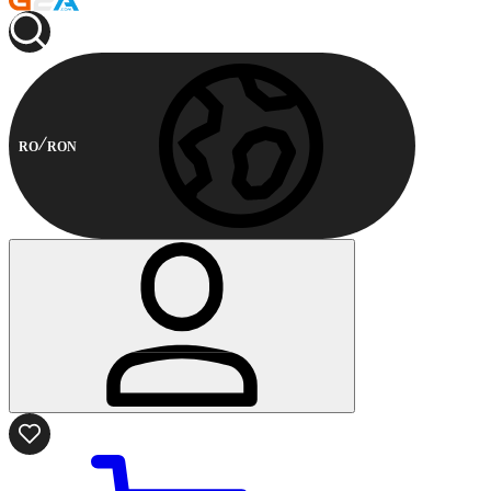
RO
RON