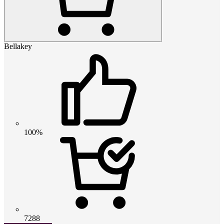
Bellakey
100%
7288