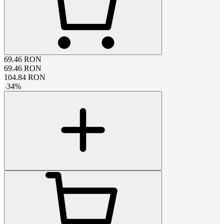
69.46
RON
69.46
RON
104.84
RON
-
34
%