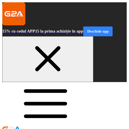
15% cu codul APP15 la prima achiziție în app
Deschide app