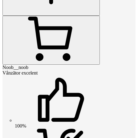
Noob__noob
Vânzător excelent
100%