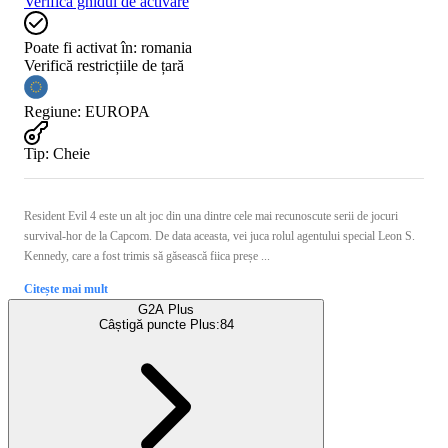
Verifică ghidul de activare
Poate fi activat în:
romania
Verifică restricțiile de țară
Regiune
:
EUROPA
Tip
:
Cheie
Resident Evil 4 este un alt joc din una dintre cele mai recunoscute serii de jocuri
survival-hor de la Capcom. De data aceasta, vei juca rolul agentului special Leon S.
Kennedy, care a fost trimis să găsească fiica preșe ...
Citește mai mult
G2A Plus
Câștigă puncte Plus:
84