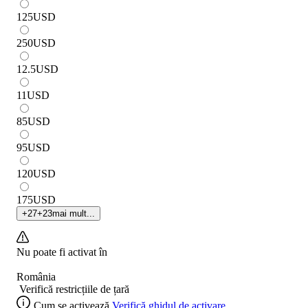
125
USD
250
USD
12.5
USD
11
USD
85
USD
95
USD
120
USD
175
USD
+
27
+
23
mai mult...
Nu poate fi activat în
România
Verifică restricțiile de țară
Cum se activează
Verifică ghidul de activare