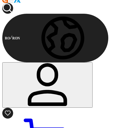
RO
RON