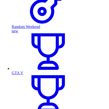
Random Weekend
new
GTA V