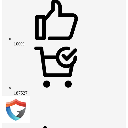
100%
187527