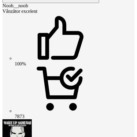
Noob__noob
Vânzător excelent
100%
7873