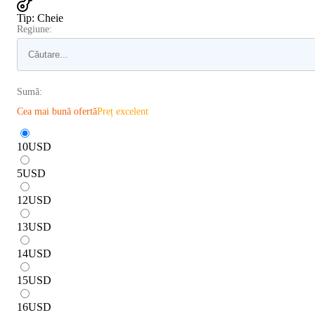
Tip
:
Cheie
Regiune:
Sumă:
Cea mai bună ofertă
Preț excelent
10
USD
5
USD
12
USD
13
USD
14
USD
15
USD
16
USD