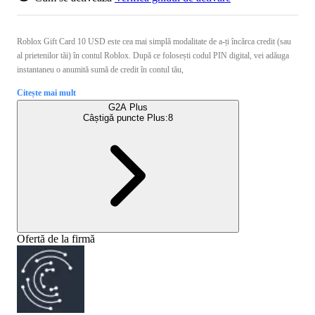
Roblox Gift Card 10 USD este cea mai simplă modalitate de a-ți încărca credit (sau
al prietenilor tăi) în contul Roblox. După ce folosești codul PIN digital, vei adăuga
instantaneu o anumită sumă de credit în contul tău,
Citește mai mult
G2A Plus
Câștigă puncte Plus:
8
Ofertă de la firmă