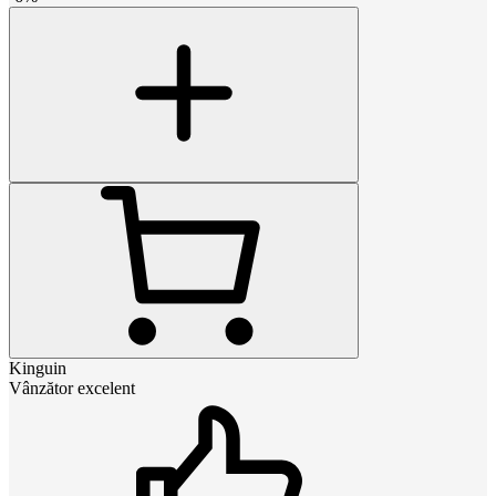
Kinguin
Vânzător excelent