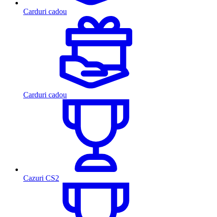
Carduri cadou
Carduri cadou
Cazuri CS2