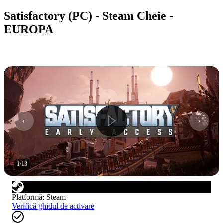
Satisfactory (PC) - Steam Cheie -
EUROPA
1
/
13
Platformă
:
Steam
Verifică ghidul de activare