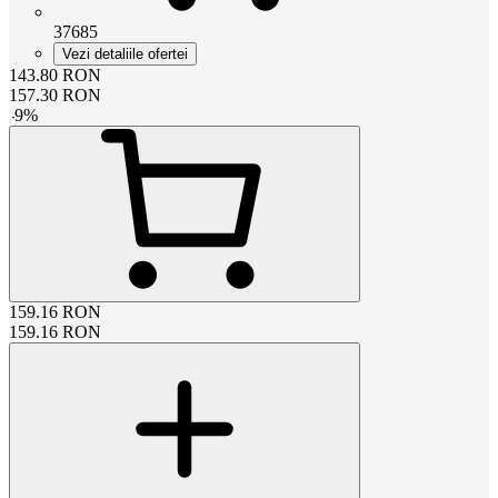
37685
Vezi detaliile ofertei
143.80
RON
157.30
RON
-
9
%
159.16
RON
159.16
RON