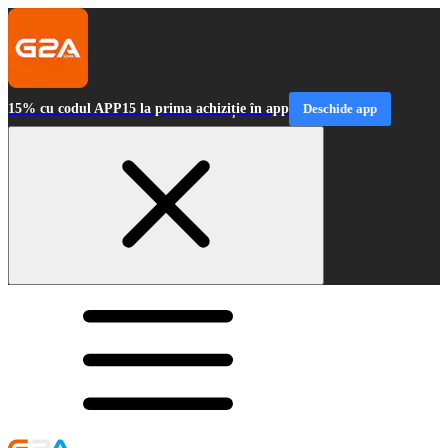
15% cu codul APP15 la prima achiziție în app
Deschide app