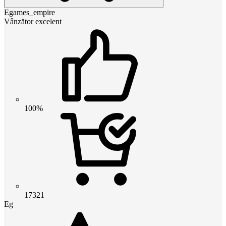
Egames_empire
Vânzător excelent
100%
17321
Eg