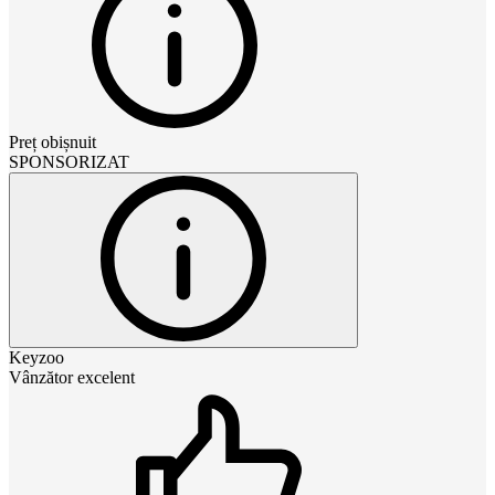
Preț obișnuit
SPONSORIZAT
Keyzoo
Vânzător excelent