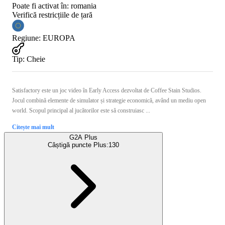
Poate fi activat în:
romania
Verifică restricțiile de țară
Regiune
:
EUROPA
Tip
:
Cheie
Satisfactory este un joc video în Early Access dezvoltat de Coffee Stain Studios.
Jocul combină elemente de simulator și strategie economică, având un mediu open
world. Scopul principal al jucătorilor este să construiasc ...
Citește mai mult
G2A Plus
Câștigă puncte Plus:
130