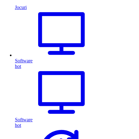
Jocuri
Software
hot
Software
hot