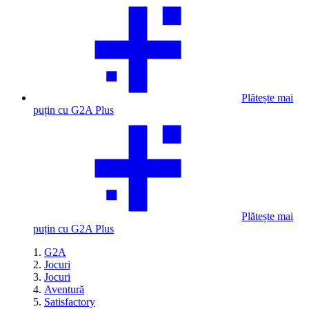
Plătește mai
puțin cu G2A Plus
Plătește mai
puțin cu G2A Plus
G2A
Jocuri
Jocuri
Aventură
Satisfactory