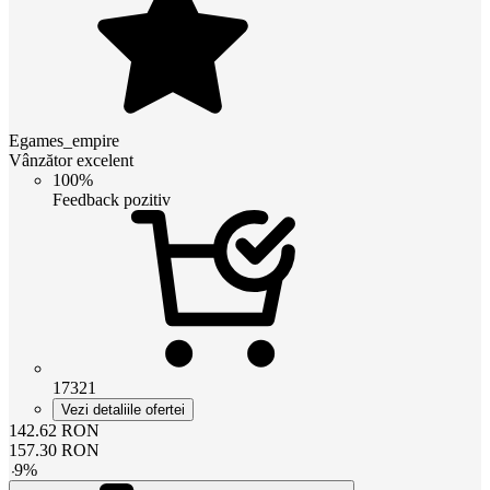
Egames_empire
Vânzător excelent
100%
Feedback pozitiv
17321
Vezi detaliile ofertei
142.62
RON
157.30
RON
-
9
%