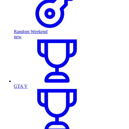
Random Weekend
new
GTA V