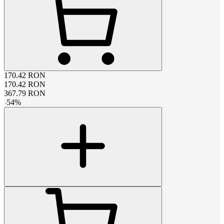
170.42
RON
170.42
RON
367.79
RON
-
54
%