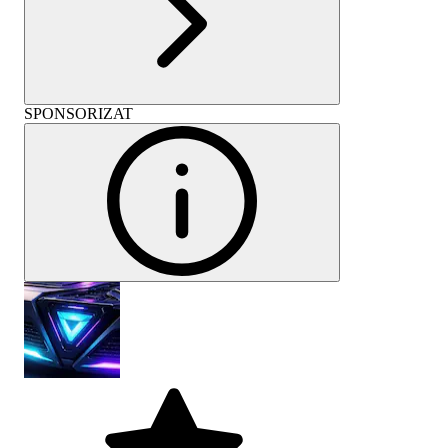
SPONSORIZAT