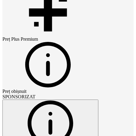
Preț
Plus Premium
Preț obișnuit
SPONSORIZAT