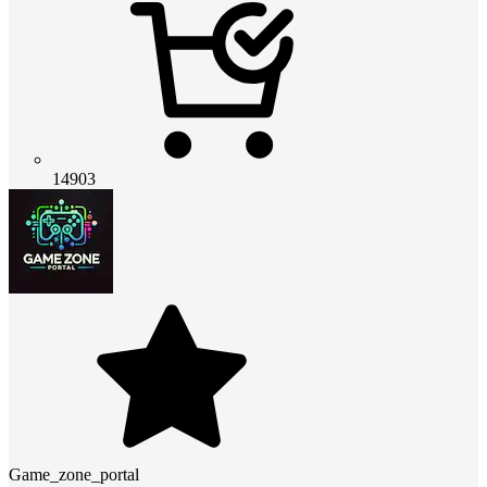
14903
Game_zone_portal