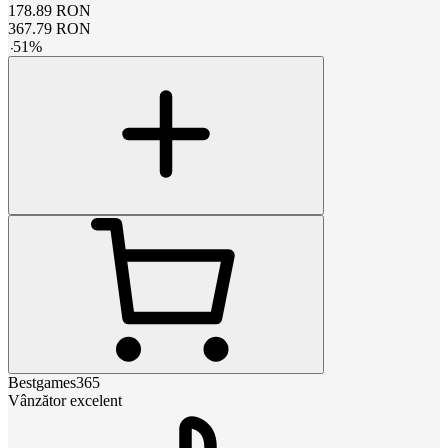
178.89
RON
367.79
RON
-
51
%
Bestgames365
Vânzător excelent