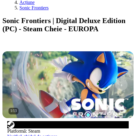
Acțiune
Sonic Frontiers
Sonic Frontiers | Digital Deluxe Edition
(PC) - Steam Cheie - EUROPA
1
/
13
Platformă
:
Steam