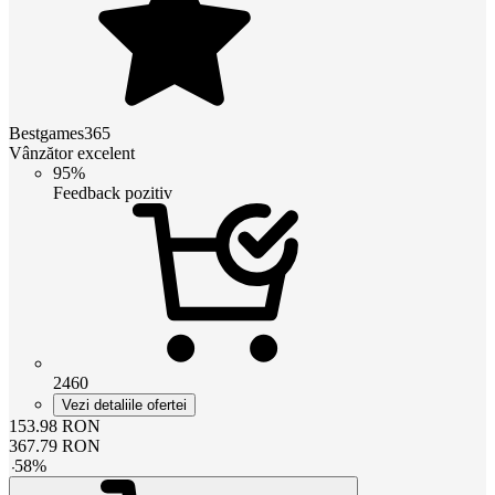
Bestgames365
Vânzător excelent
95%
Feedback pozitiv
2460
Vezi detaliile ofertei
153.98
RON
367.79
RON
-
58
%