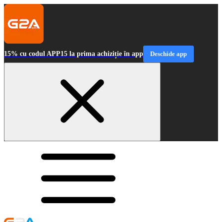
15% cu codul APP15 la prima achiziție în app
Deschide app