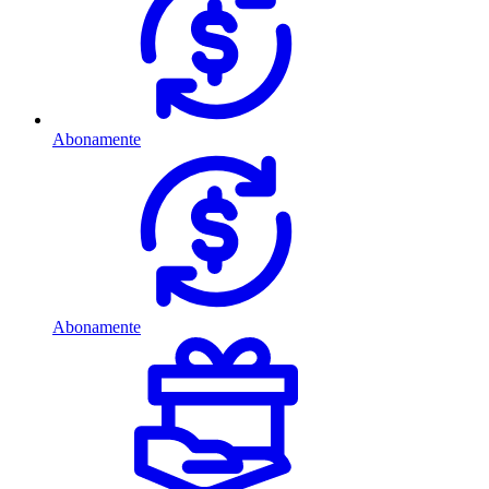
Abonamente
Abonamente