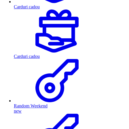
Carduri cadou
Carduri cadou
Random Weekend
new