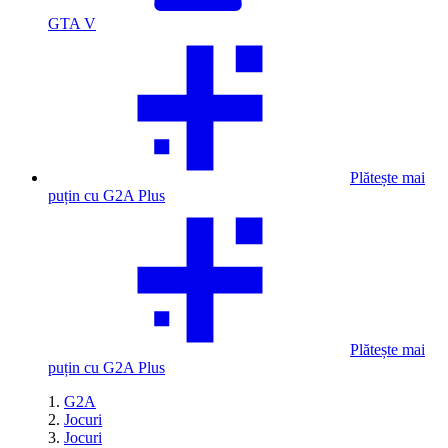
GTA V
Plătește mai
puțin cu G2A Plus
Plătește mai
puțin cu G2A Plus
G2A
Jocuri
Jocuri