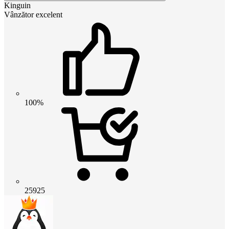
Kinguin
Vânzător excelent
100%
25925