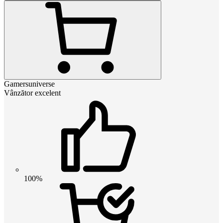
Gamersuniverse
Vânzător excelent
100%