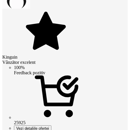
Kinguin
Vânzător excelent
100%
Feedback pozitiv
25925
Vezi detaliile ofertei