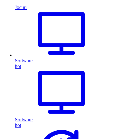
Jocuri
Software
hot
Software
hot