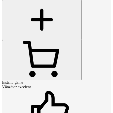
Instant_game
Vânzător excelent