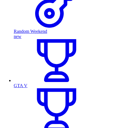
Random Weekend
new
GTA V