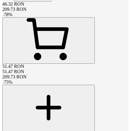
46.32
RON
209.73
RON
-
78
%
51.47
RON
51.47
RON
209.73
RON
-
75
%