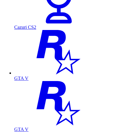
Cazuri CS2
GTA V
GTA V