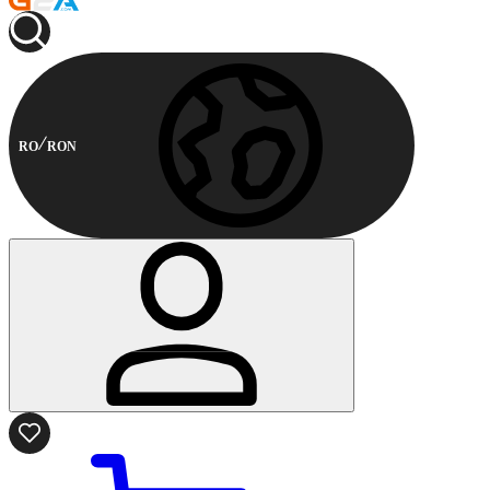
RO
RON