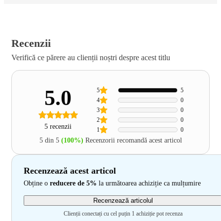
Recenzii
Verifică ce părere au clienții noștri despre acest titlu
5.0
5
5
4
0
3
0
2
0
5 recenzii
1
0
5 din 5
(100%)
Recenzorii recomandă acest articol
Recenzează acest articol
Obține o
reducere de 5%
la următoarea achiziție ca mulțumire
Recenzează articolul
Clienții conectați cu cel puțin 1 achiziție pot recenza