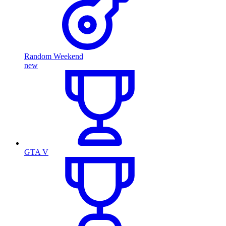
Random Weekend
new
GTA V