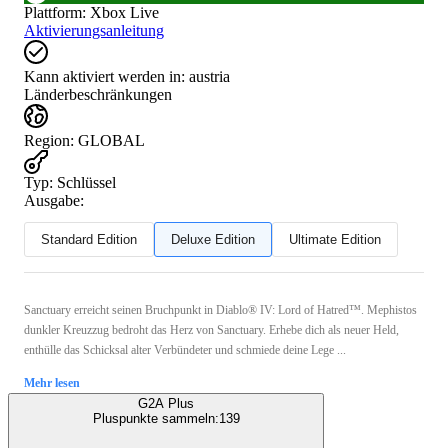
Plattform
:
Xbox Live
Aktivierungsanleitung
Kann aktiviert werden in:
austria
Länderbeschränkungen
Region
:
GLOBAL
Typ
:
Schlüssel
Ausgabe:
Standard Edition
Deluxe Edition
Ultimate Edition
Sanctuary erreicht seinen Bruchpunkt in Diablo® IV: Lord of Hatred™. Mephistos
dunkler Kreuzzug bedroht das Herz von Sanctuary. Erhebe dich als neuer Held,
enthülle das Schicksal alter Verbündeter und schmiede deine Lege ...
Mehr lesen
G2A Plus
Pluspunkte sammeln:
139