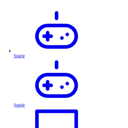
Spiele
Spiele