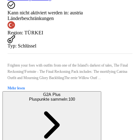
Kann nicht aktiviert werden in:
austria
Länderbeschränkungen
Region
:
TÜRKEI
Typ
:
Schlüssel
Frighten your foes with outfits from one of the Island's darkest of tales, The Final
Reckoning!Fortnite - The Final Reckoning Pack includes: The mortifying Catrina
Outfit and Mourning Glory BackblingThe eerie Willow Outf ...
Mehr lesen
G2A Plus
Pluspunkte sammeln:
100