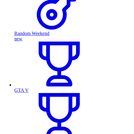
Random Weekend
new
GTA V