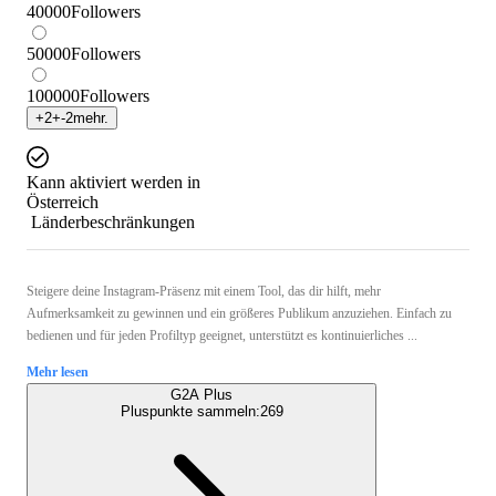
40000
Followers
50000
Followers
100000
Followers
+
2
+
-2
mehr.
Kann aktiviert werden in
Österreich
Länderbeschränkungen
Steigere deine Instagram-Präsenz mit einem Tool, das dir hilft, mehr
Aufmerksamkeit zu gewinnen und ein größeres Publikum anzuziehen. Einfach zu
bedienen und für jeden Profiltyp geeignet, unterstützt es kontinuierliches ...
Mehr lesen
G2A Plus
Pluspunkte sammeln:
269