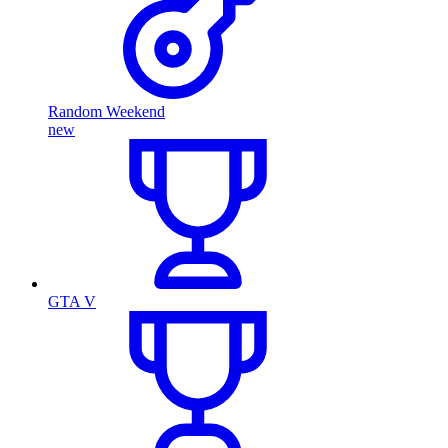
Random Weekend
new
GTA V