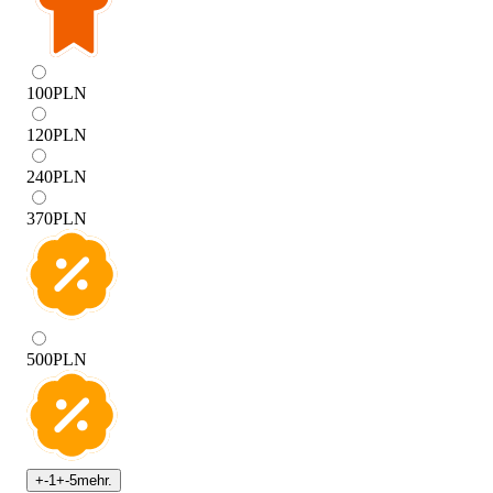
100
PLN
120
PLN
240
PLN
370
PLN
500
PLN
+
-1
+
-5
mehr.