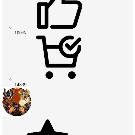
100%
14839