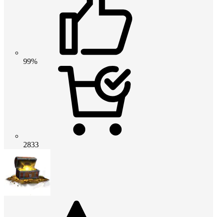
99%
2833