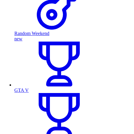
Random Weekend
new
GTA V