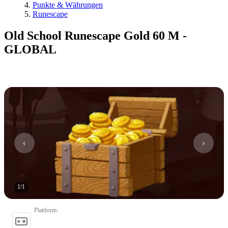
Punkte & Währungen
Runescape
Old School Runescape Gold 60 M -
GLOBAL
1
/
1
Plattform
: