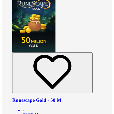
Runescape Gold - 50 M
•