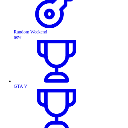
Random Weekend
new
GTA V