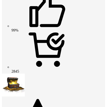
99%
2845