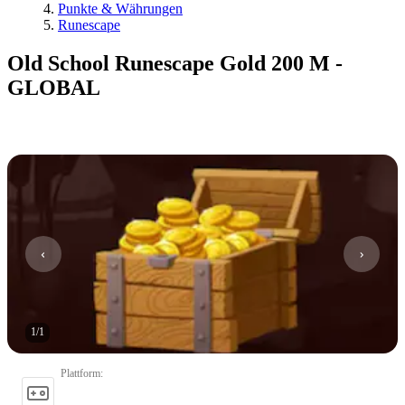
Punkte & Währungen
Runescape
Old School Runescape Gold 200 M -
GLOBAL
1
/
1
Plattform
: