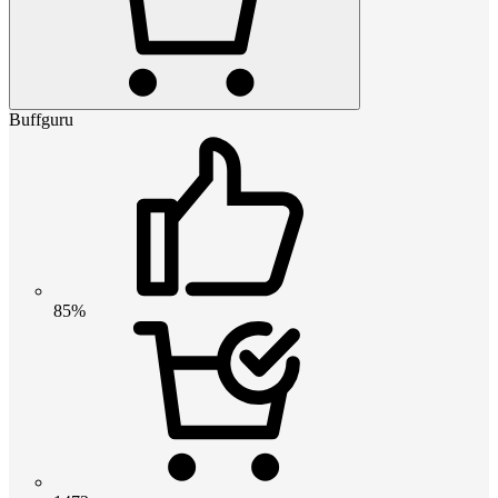
Buffguru
85%