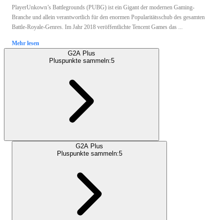
PlayerUnkown’s Battlegrounds (PUBG) ist ein Gigant der modernen Gaming-
Branche und allein verantwortlich für den enormen Popularitätsschub des gesamten
Battle-Royale-Genres. Im Jahr 2018 veröffentlichte Tencent Games das ...
Mehr lesen
G2A Plus
Pluspunkte sammeln:
5
G2A Plus
Pluspunkte sammeln:
5