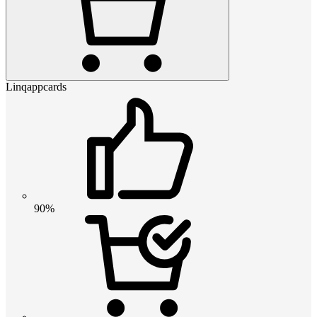
Linqappcards
90%