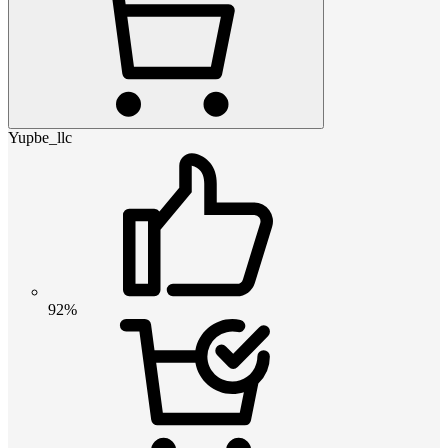
Yupbe_llc
92%