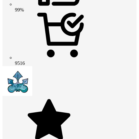
99%
9516