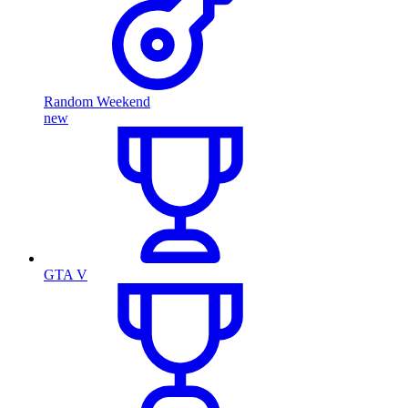
Random Weekend
new
GTA V