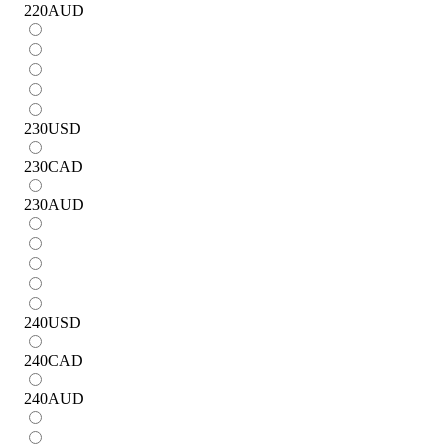
220
AUD
230
USD
230
CAD
230
AUD
240
USD
240
CAD
240
AUD