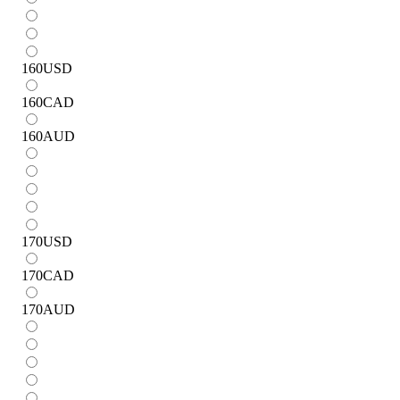
160
USD
160
CAD
160
AUD
170
USD
170
CAD
170
AUD