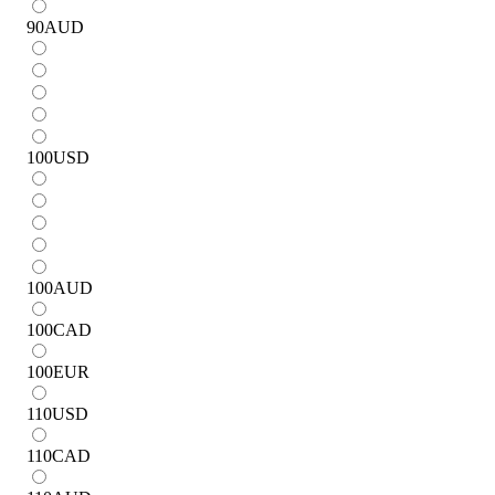
90
AUD
100
USD
100
AUD
100
CAD
100
EUR
110
USD
110
CAD