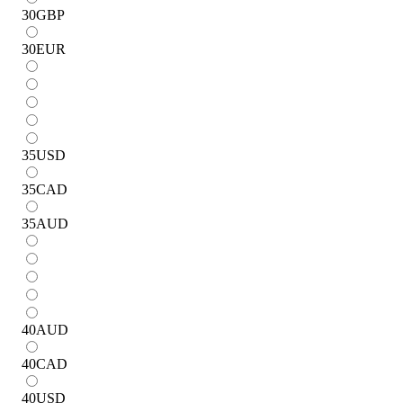
30
GBP
30
EUR
35
USD
35
CAD
35
AUD
40
AUD
40
CAD
40
USD