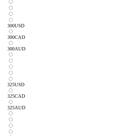
300
USD
300
CAD
300
AUD
325
USD
325
CAD
325
AUD