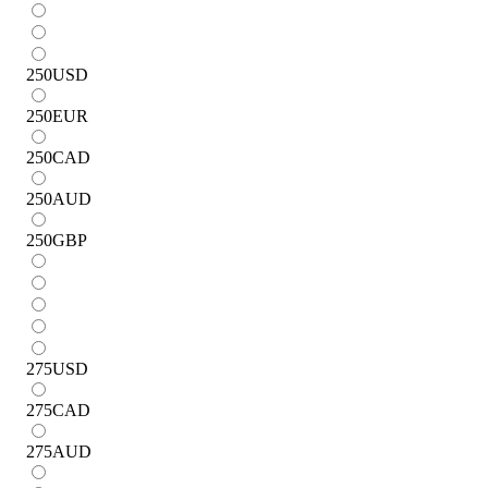
250
USD
250
EUR
250
CAD
250
AUD
250
GBP
275
USD
275
CAD
275
AUD