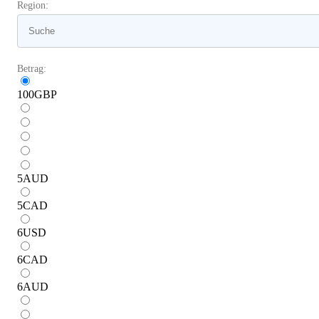
Region:
Betrag:
100
GBP
5
AUD
5
CAD
6
USD
6
CAD
6
AUD