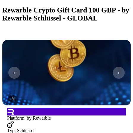
Rewarble Crypto Gift Card 100 GBP - by
Rewarble Schlüssel - GLOBAL
1
/
2
Plattform
:
by Rewarble
Typ
:
Schlüssel