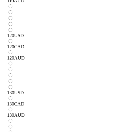
110
AUD
120
USD
120
CAD
120
AUD
130
USD
130
CAD
130
AUD