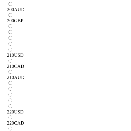
200
AUD
200
GBP
210
USD
210
CAD
210
AUD
220
USD
220
CAD