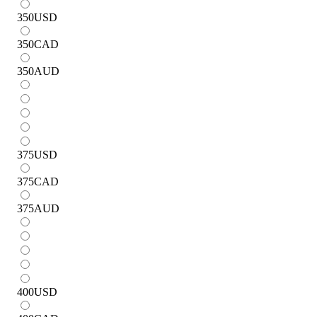
350
USD
350
CAD
350
AUD
375
USD
375
CAD
375
AUD
400
USD