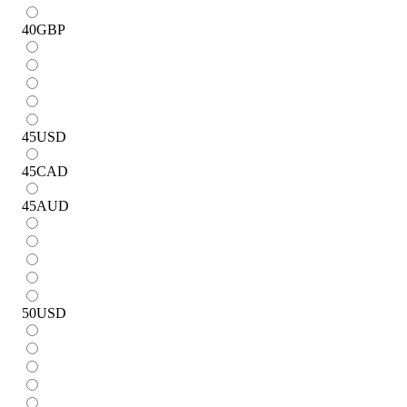
40
GBP
45
USD
45
CAD
45
AUD
50
USD